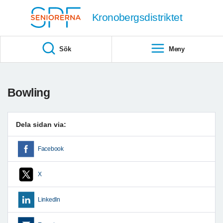
Till övergripande innehåll
Kronobergsdistriktet
Sök
Meny
Bowling
Dela sidan via:
Facebook
X
LinkedIn