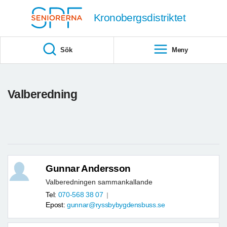
Till övergripande innehåll
Kronobergsdistriktet
Sök
Meny
Valberedning
Gunnar Andersson
Valberedningen sammankallande
Tel:
070-568 38 07
Epost:
gunnar@ryssbybygdensbuss.se