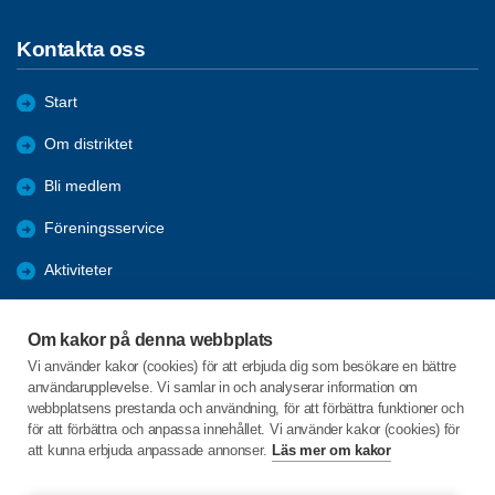
Kontakta oss
Start
Om distriktet
Bli medlem
Föreningsservice
Aktiviteter
Utbildningar
Om kakor på denna webbplats
Förmåner
Vi använder kakor (cookies) för att erbjuda dig som besökare en bättre
användarupplevelse. Vi samlar in och analyserar information om
Bra länkar
webbplatsens prestanda och användning, för att förbättra funktioner och
för att förbättra och anpassa innehållet. Vi använder kakor (cookies) för
att kunna erbjuda anpassade annonser.
Läs mer om kakor
C/o:Studieförbundet Vuxenskolan
Blockvägen 8