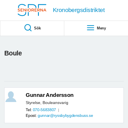
Till övergripande innehåll
Kronobergsdistriktet
Sök
Meny
Boule
Gunnar Andersson
Styrelse, Bouleansvarig
Tel:
070-5683807
Epost:
gunnar@ryssbybygdensbuss.se