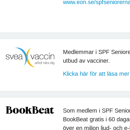
www.eon.se/spfseniorern
Medlemmar i SPF Seniore
utbud av vacciner.
Klicka här för att läsa m
Som medlem i SPF Seniore
BookBeat gratis i 60 dagar
över en miljon ljud- och e-