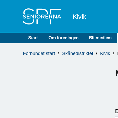
Till övergripande innehåll
Kivik
Start
Om föreningen
Bli medlem
Du
Förbundet start
Skånedistriktet
Kivik
är
här:
D