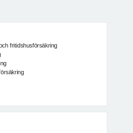
och fritidshusförsäkring
g
ing
försäkring