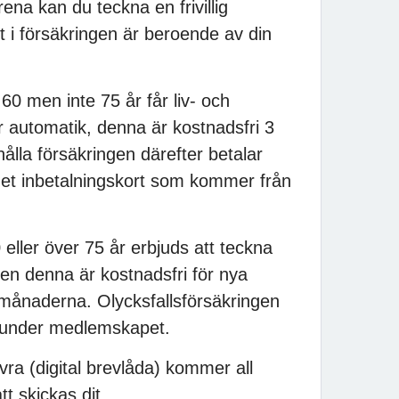
a kan du teckna en frivillig
t i försäkringen är beroende av din
0 men inte 75 år får liv- och
r automatik, denna är kostnadsfri 3
ålla försäkringen därefter betalar
et inbetalningskort som kommer från
ller över 75 år erbjuds att teckna
ven denna är kostnadsfri för nya
månaderna. Olycksfallsförsäkringen
 under medlemskapet.
ivra (digital brevlåda) kommer all
t skickas dit.