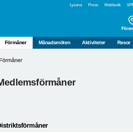
Lyssna
Press
Webbutik
SPF
Fören
Förmåner
Månadsmöten
Aktiviteter
Resor
Förmåner
Medlemsförmåner
istriktsförmåner