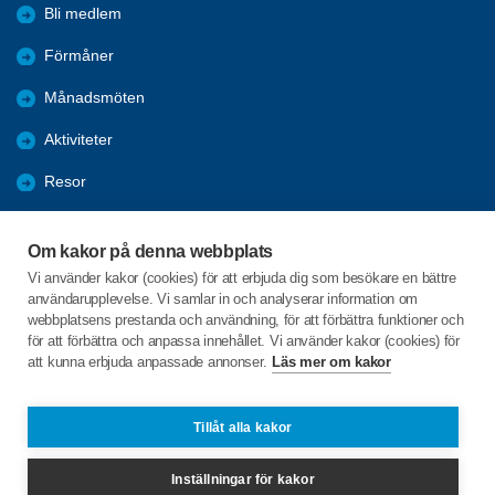
Bli medlem
Förmåner
Månadsmöten
Aktiviteter
Resor
Nyheter
Om kakor på denna webbplats
Nostalgi
Vi använder kakor (cookies) för att erbjuda dig som besökare en bättre
användarupplevelse. Vi samlar in och analyserar information om
Bildgalleri
webbplatsens prestanda och användning, för att förbättra funktioner och
för att förbättra och anpassa innehållet. Vi använder kakor (cookies) för
att kunna erbjuda anpassade annonser.
Läs mer om kakor
C/o:Karl W Sjölin
Mullbärsbacken 17
277 31 Kivik
Tillåt alla kakor
Telefon:
+46 705362581
Inställningar för kakor
spfkivik@gmail.com