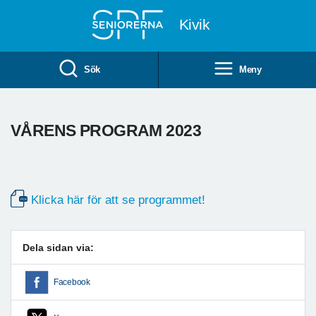
Till övergripande innehåll
Kivik
Sök
Meny
VÅRENS PROGRAM 2023
Klicka här för att se programmet!
Dela sidan via:
Facebook