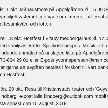
is. 1 okt. Månadsmöte på Äppelgården kl. 15.00 S
ya biljettsystemet och vad som kommer att ersätta 
affesamkväm och lotteri.
re. 18 okt. Höstfest i Vitaby medborgarhus kl. 17
ed vaniljsås, kaffe. Självkostnadspris. Musik och 
indande anmälan på anslagen lista på Äppelgården 
76-634 29 01 eller E-post yvonnepersson@msn.co
er gärna att avgiften betalas i förskott till vårt 
ch Höstfest.
ön. 20 okt. Resa till Kristianstads teater och 'Guys 
indberg, e-post laila.kindberg@outlook.com mobil 
ista senast den 15 augusti 2019.