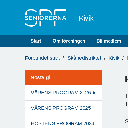
Till övergripande innehåll
Kivik
Start
Om föreningen
Bli medlem
Du
Förbundet start
Skånedistriktet
Kivik
är
här:
Nostalgi
VÅRENS PROGRAM 2026
T
1
VÅRENS PROGRAM 2025
S
HÖSTENS PROGRAM 2024