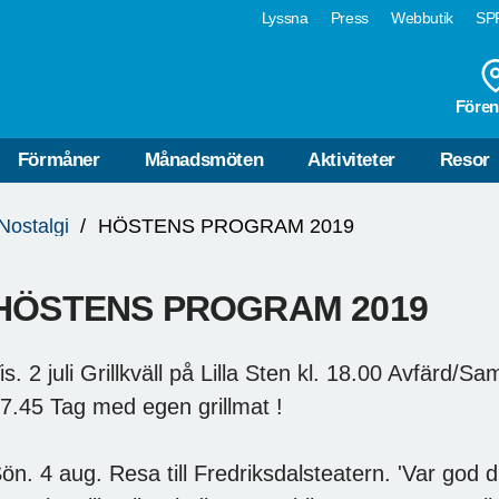
Lyssna
Press
Webbutik
SPF
Fören
Förmåner
Månadsmöten
Aktiviteter
Resor
Nostalgi
HÖSTENS PROGRAM 2019
HÖSTENS PROGRAM 2019
is. 2 juli Grillkväll på Lilla Sten kl. 18.00 Avfärd/
7.45 Tag med egen grillmat !
ön. 4 aug. Resa till Fredriksdalsteatern. 'Var god 