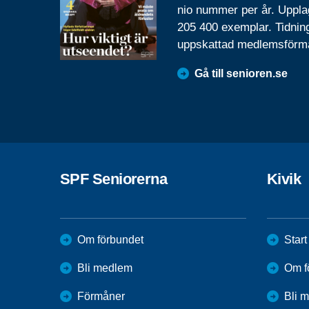
nio nummer per år. Uppla
205 400 exemplar. Tidnin
uppskattad medlemsförm
Gå till senioren.se
SPF Seniorerna
Kivik
Om förbundet
Start
Bli medlem
Om f
Förmåner
Bli 