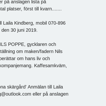
er på anslagen lista på
latser, först till kvarn.......
ll Laila Kindberg, mobil 070-896
 den 30 juni 2019.
'NILS POPPE, gycklaren och
tällning om maken/fadern Nils
berättar om hans liv och
rrackompanjemang. Kaffesamkväm,
ona skärgård' Anmälan till Laila
rg@outlook.com eller på anslagen