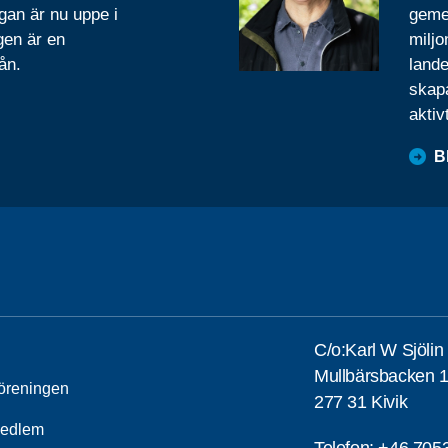
gan är nu uppe i
geme
gen är en
miljo
ån.
lande
skapa
aktiv
B
C/o:Karl W Sjölin
Mullbärsbacken 
öreningen
277 31 Kivik
medlem