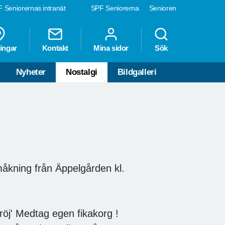
 Seniorernas intranät
SPF Seniorerna
Senioren
ingar
Kontakt
Mina sidor
Sök
Nyheter
Nostalgi
Bildgalleri
Samåkning från Äppelgården kl.
dröj' Medtag egen fikakorg !