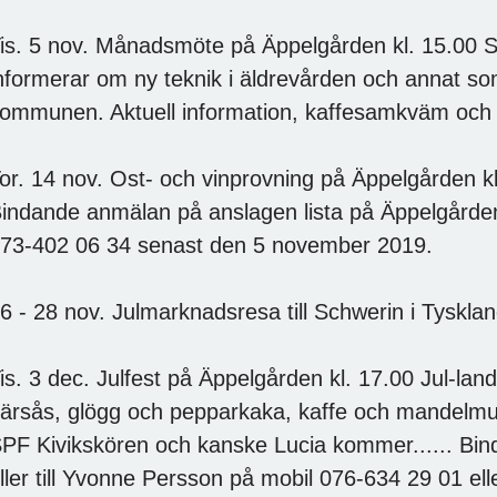
is. 5 nov. Månadsmöte på Äppelgården kl. 15.00 S
nformerar om ny teknik i äldrevården och annat som 
ommunen. Aktuell information, kaffesamkväm och l
or. 14 nov. Ost- och vinprovning på Äppelgården kl
indande anmälan på anslagen lista på Äppelgården e
73-402 06 34 senast den 5 november 2019.
6 - 28 nov. Julmarknadsresa till Schwerin i Tysklan
is. 3 dec. Julfest på Äppelgården kl. 17.00 Jul-la
ärsås, glögg och pepparkaka, kaffe och mandelmus
PF Kivikskören och kanske Lucia kommer...... Bin
ller till Yvonne Persson på mobil 076-634 29 01 ell