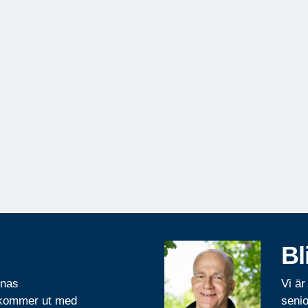
Bl
rnas
Vi är
 kommer ut med
senio