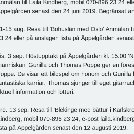
nmälan till Laila Kindberg, mobil 070-896 23 24 ell
ppelgården senast den 24 juni 2019. Begränsat antal p
1-15 aug. Resa till 'Bohuslän med Oslo' Anmälan ti
3 24 eller på anslagen lista på Äppelgården senast
is. 3 sep. Höstupptakt på Äppelgården kl. 15.00 
änniskan' Gunilla och Thomas Poppe ger en föres
oppe. De visar ett bildspel om honom och Gunilla 
antastiska karriär. Thomas sjunger till eget gita
ktuell information och lotteri.
re. 13 sep. Resa till 'Blekinge med båttur i Karlskr
indberg, mobil 070-896 23 24, e-post laila.kindbe
ista på Äppelgården senast den 12 augusti 2019.