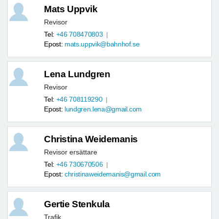
Mats Uppvik
Revisor
Tel:
+46 708470803
Epost:
mats.uppvik@bahnhof.se
Lena Lundgren
Revisor
Tel:
+46 708119290
Epost:
lundgren.lena@gmail.com
Christina Weidemanis
Revisor ersättare
Tel:
+46 730670506
Epost:
christinaweidemanis@gmail.com
Gertie Stenkula
Trafik