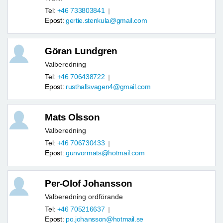
Tel:
+46 733803841
Epost:
gertie.stenkula@gmail.com
Göran Lundgren
Valberedning
Tel:
+46 706438722
Epost:
rusthallsvagen4@gmail.com
Mats Olsson
Valberedning
Tel:
+46 706730433
Epost:
gunvormats@hotmail.com
Per-Olof Johansson
Valberedning ordförande
Tel:
+46 705216637
Epost:
po.johansson@hotmail.se