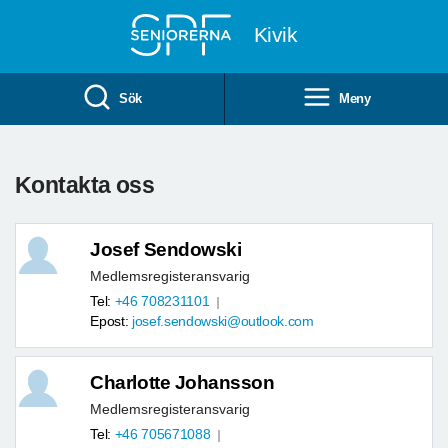
Till övergripande innehåll
Kivik
Sök
Meny
Kontakta oss
Josef Sendowski
Medlemsregisteransvarig
Tel:
+46 708231101
Epost:
josef.sendowski@outlook.com
Charlotte Johansson
Medlemsregisteransvarig
Tel:
+46 705671088