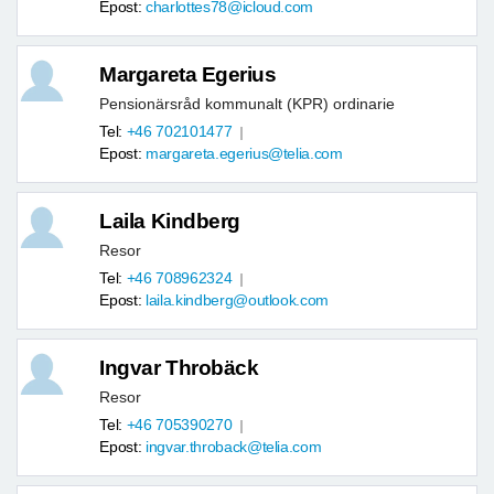
Epost:
charlottes78@icloud.com
Margareta Egerius
Pensionärsråd kommunalt (KPR) ordinarie
Tel:
+46 702101477
Epost:
margareta.egerius@telia.com
Laila Kindberg
Resor
Tel:
+46 708962324
Epost:
laila.kindberg@outlook.com
Ingvar Throbäck
Resor
Tel:
+46 705390270
Epost:
ingvar.throback@telia.com