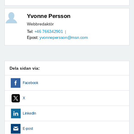
Yvonne Persson
Webbredaktör
Tel:
+46 766342901
Epost:
yvonnepersson@msn.com
Dela sidan via:
Facebook
X
LinkedIn
E-post