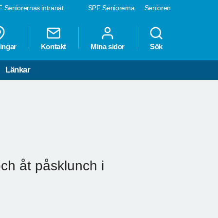
 Seniorernas intranät
SPF Seniorerna
Senioren
ingar
Kontakt
Mina sidor
Sök
Länkar
ch åt påsklunch i