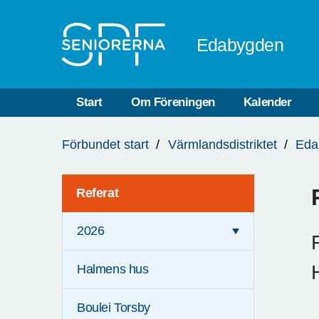
Till övergripande innehåll
Edabygden
Start
Om Föreningen
Kalender
Du
Förbundet start
Värmlandsdistriktet
Eda
är
här:
Referat
2026
Halmens hus
Boulei Torsby