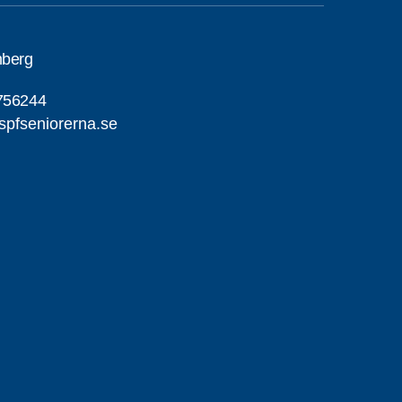
nberg
756244
pfseniorerna.se