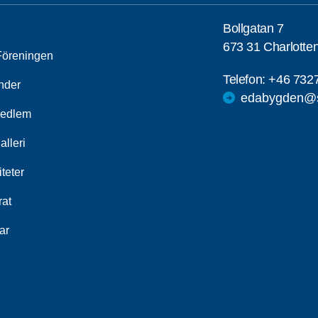
Bollgatan 7
673 31 Charlotte
öreningen
Telefon:
+46 732
nder
edabygden@s
medlem
alleri
iteter
rat
ar