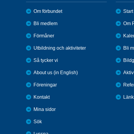
Om förbundet
Start
Bli medlem
Om F
Förmåner
Kale
Utbildning och aktiviteter
Bli 
Så tycker vi
Bildg
About us (in English)
Aktiv
Föreningar
Refe
Kontakt
Länk
Mina sidor
Sök
Lyssna