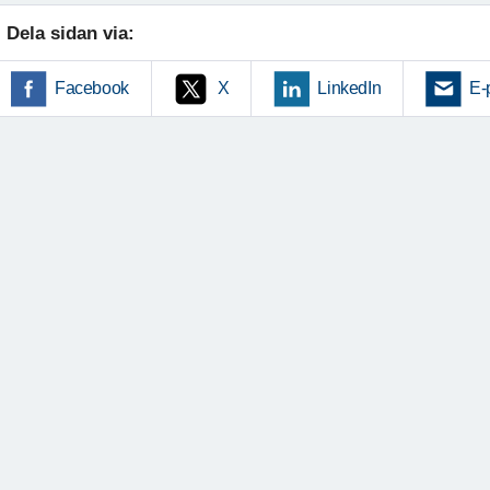
Dela sidan via:
Facebook
X
LinkedIn
E-