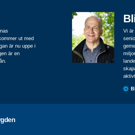
Bl
rnas
Vi är
 kommer ut med
senio
gan är nu uppe i
geme
gen är en
miljo
ån.
lande
skapa
aktiv
B
ygden