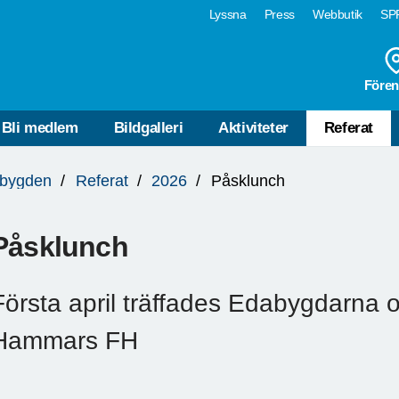
Lyssna
Press
Webbutik
SPF
Fören
Bli medlem
Bildgalleri
Aktiviteter
Referat
bygden
Referat
2026
Påsklunch
Påsklunch
Första april träffades Edabygdarna o
Hammars FH