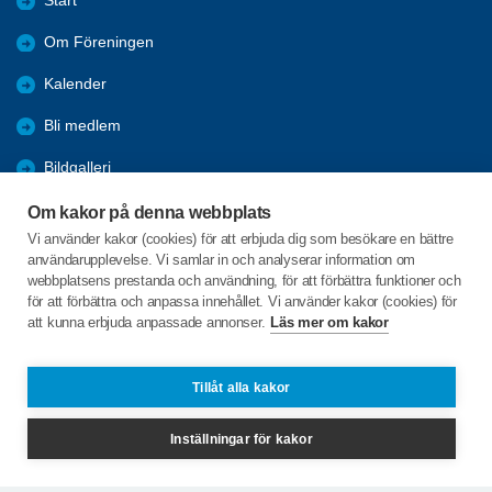
Start
Om Föreningen
Kalender
Bli medlem
Bildgalleri
Aktiviteter
Om kakor på denna webbplats
Vi använder kakor (cookies) för att erbjuda dig som besökare en bättre
Referat
användarupplevelse. Vi samlar in och analyserar information om
webbplatsens prestanda och användning, för att förbättra funktioner och
Länkar
för att förbättra och anpassa innehållet. Vi använder kakor (cookies) för
att kunna erbjuda anpassade annonser.
Läs mer om kakor
Bollgatan 7
673 31 Charlottenberg
Tillåt alla kakor
Telefon:
+46 732756244
Inställningar för kakor
edabygden@spfseniorerna.se