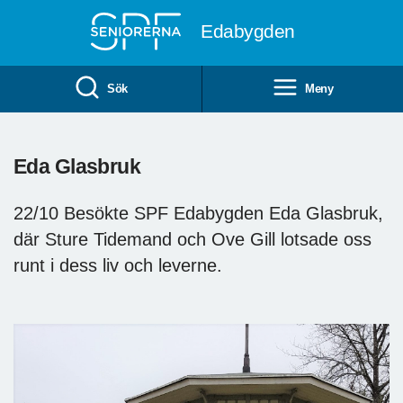
Till övergripande innehåll
Edabygden
Sök
Meny
Eda Glasbruk
22/10 Besökte SPF Edabygden Eda Glasbruk,
där Sture Tidemand och Ove Gill lotsade oss
runt i dess liv och leverne.