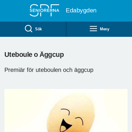
Till övergripande innehåll
Edabygden
Sök
Meny
Uteboule o Äggcup
Premiär för uteboulen och äggcup