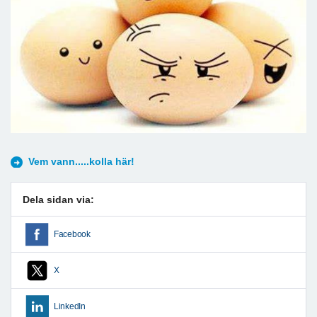
Vem vann.....kolla här!
Dela sidan via:
Facebook
X
LinkedIn