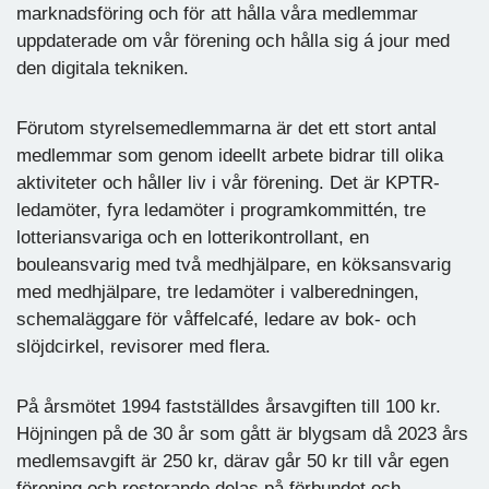
marknadsföring och för att hålla våra medlemmar
uppdaterade om vår förening och hålla sig á jour med
den digitala tekniken.
Förutom styrelsemedlemmarna är det ett stort antal
medlemmar som genom ideellt arbete bidrar till olika
aktiviteter och håller liv i vår förening. Det är KPTR-
ledamöter, fyra ledamöter i programkommittén, tre
lotteriansvariga och en lotterikontrollant, en
bouleansvarig med två medhjälpare, en köksansvarig
med medhjälpare, tre ledamöter i valberedningen,
schemaläggare för våffelcafé, ledare av bok- och
slöjdcirkel, revisorer med flera.
På årsmötet 1994 fastställdes årsavgiften till 100 kr.
Höjningen på de 30 år som gått är blygsam då 2023 års
medlemsavgift är 250 kr, därav går 50 kr till vår egen
förening och resterande delas på förbundet och