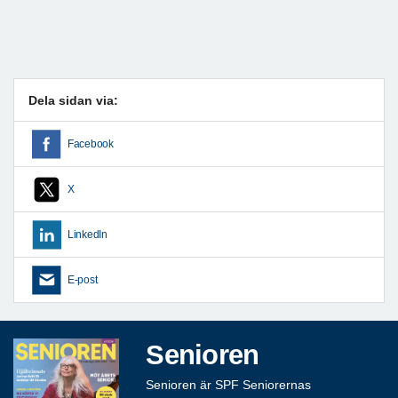
Dela sidan via:
Facebook
X
LinkedIn
E-post
Senioren
Senioren är SPF Seniorernas