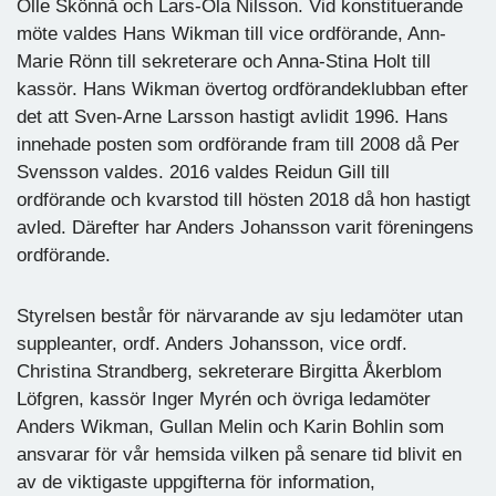
Olle Skönnå och Lars-Ola Nilsson. Vid konstituerande
möte valdes Hans Wikman till vice ordförande, Ann-
Marie Rönn till sekreterare och Anna-Stina Holt till
kassör. Hans Wikman övertog ordförandeklubban efter
det att Sven-Arne Larsson hastigt avlidit 1996. Hans
innehade posten som ordförande fram till 2008 då Per
Svensson valdes. 2016 valdes Reidun Gill till
ordförande och kvarstod till hösten 2018 då hon hastigt
avled. Därefter har Anders Johansson varit föreningens
ordförande.
Styrelsen består för närvarande av sju ledamöter utan
suppleanter, ordf. Anders Johansson, vice ordf.
Christina Strandberg, sekreterare Birgitta Åkerblom
Löfgren, kassör Inger Myrén och övriga ledamöter
Anders Wikman, Gullan Melin och Karin Bohlin som
ansvarar för vår hemsida vilken på senare tid blivit en
av de viktigaste uppgifterna för information,