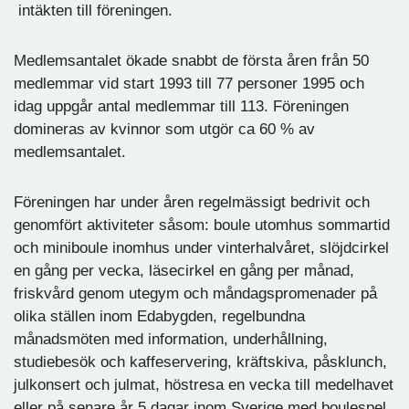
intäkten till föreningen.
Medlemsantalet ökade snabbt de första åren från 50
medlemmar vid start 1993 till 77 personer 1995 och
idag uppgår antal medlemmar till 113. Föreningen
domineras av kvinnor som utgör ca 60 % av
medlemsantalet.
Föreningen har under åren regelmässigt bedrivit och
genomfört aktiviteter såsom: boule utomhus sommartid
och miniboule inomhus under vinterhalvåret, slöjdcirkel
en gång per vecka, läsecirkel en gång per månad,
friskvård genom utegym och måndagspromenader på
olika ställen inom Edabygden, regelbundna
månadsmöten med information, underhållning,
studiebesök och kaffeservering, kräftskiva, påsklunch,
julkonsert och julmat, höstresa en vecka till medelhavet
eller på senare år 5 dagar inom Sverige med boulespel,