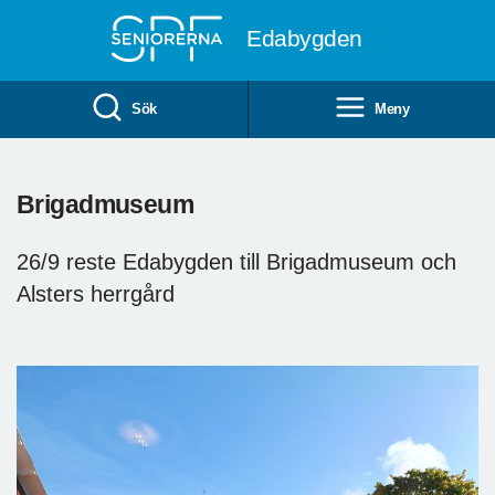
Till övergripande innehåll
Edabygden
Sök
Meny
Brigadmuseum
26/9 reste Edabygden till Brigadmuseum och
Alsters herrgård