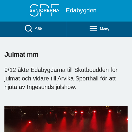
Till övergripande innehåll
Edabygden
Sök
Meny
Julmat mm
9/12 åkte Edabygdarna till Skutboudden för
julmat och vidare till Arvika Sporthall för att
njuta av Ingesunds julshow.