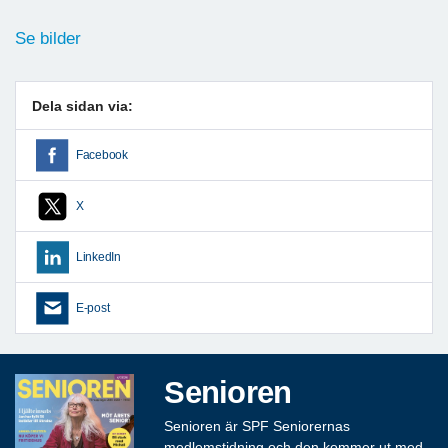
Se bilder
Dela sidan via:
Facebook
X
LinkedIn
E-post
Senioren
Senioren är SPF Seniorernas
medlemstidning och den kommer ut med