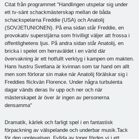
Citat från programmet "Handlingen utspelar sig under
ett tv-sänt schackmästerskap mellan de båda
schackspelarna Freddie (USA) och Anatolij
(SOVJETUNIONEN). På ena sidan står Freddie, en
provokativ superstjärna som frivilligt väljer att frossa i
offentlighetens ljus. På andra sidan står Anatolij, en
bricka i spelet om herraväldet i en värld där
övervakning är ett hotfullt verktyg i kampen om makten.
Hans hustru Svetlana är kvinnan som tar hand om allt
men som förlorar sin make när Anatolij förälskar sig i
Freddies flickvän Florence. Under några turbulenta
dagar vänds deras liv upp och ner och när
mästerskapet är över är ingen av personerna
densamma"
Dramatik, kärlek och farligt spel i en fantastisk
förpackning av välspelande och underbar musik.Tack
för den upplevelsen. Fyllda av toner fördes vi i ett