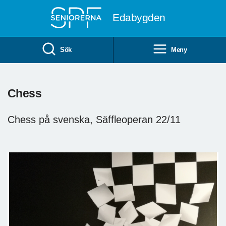
Till övergripande innehåll
Edabygden
Sök
Meny
Chess
Chess på svenska, Säffleoperan 22/11