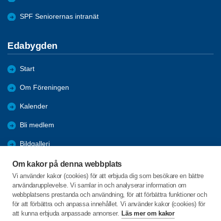
SPF Seniorernas intranät
Edabygden
Start
Om Föreningen
Kalender
Bli medlem
Bildgalleri
Aktiviteter
Om kakor på denna webbplats
Vi använder kakor (cookies) för att erbjuda dig som besökare en bättre
Referat
användarupplevelse. Vi samlar in och analyserar information om
webbplatsens prestanda och användning, för att förbättra funktioner och
Länkar
för att förbättra och anpassa innehållet. Vi använder kakor (cookies) för
att kunna erbjuda anpassade annonser.
Läs mer om kakor