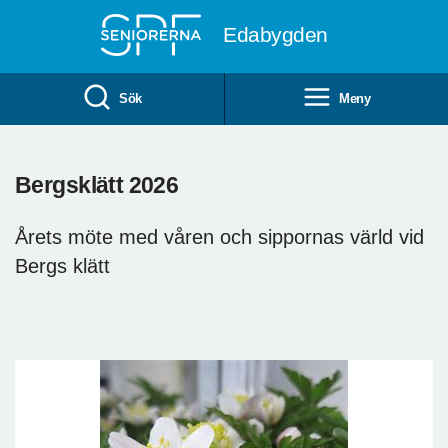
Till övergripande innehåll
Edabygden
Sök
Meny
Bergsklätt 2026
Årets möte med våren och sippornas värld vid
Bergs klätt