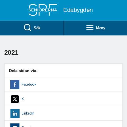
Till övergripande innehåll
Edabygden
Sök
Meny
2021
Dela sidan via:
Facebook
X
LinkedIn