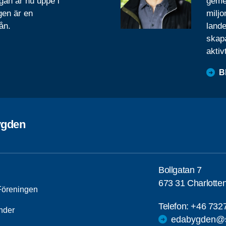
gan är nu uppe i
geme
gen är en
miljo
ån.
lande
skapa
aktiv
B
ygden
Bollgatan 7
673 31 Charlotte
öreningen
Telefon:
+46 732
nder
edabygden@s