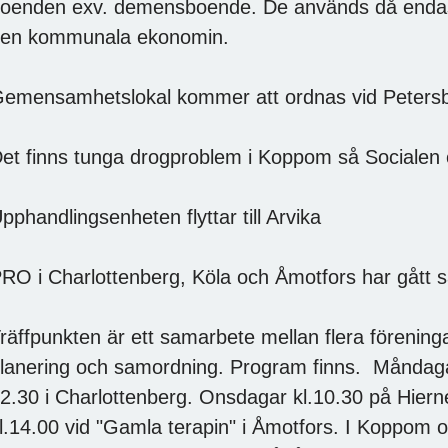
oenden exv. demensboende. De används då endast
en kommunala ekonomin.
emensamhetslokal kommer att ordnas vid Petersb
et finns tunga drogproblem i Koppom så Socialen ök
pphandlingsenheten flyttar till Arvika
RO i Charlottenberg, Köla och Åmotfors har gått 
räffpunkten är ett samarbete mellan flera förening
lanering och samordning. Program finns. Måndagar
2.30 i Charlottenberg. Onsdagar kl.10.30 på Hie
l.14.00 vid "Gamla terapin" i Åmotfors. I Koppom 