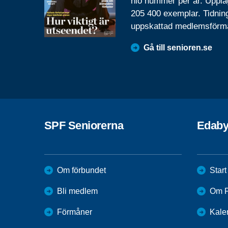
nio nummer per år. Uppla
205 400 exemplar. Tidnin
uppskattad medlemsförm
Gå till senioren.se
SPF Seniorerna
Edab
Om förbundet
Start
Bli medlem
Om F
Förmåner
Kale