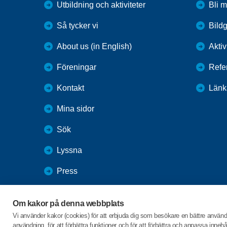
Utbildning och aktiviteter
Bli 
Så tycker vi
Bildg
About us (in English)
Aktiv
Föreningar
Refe
Kontakt
Länk
Mina sidor
Sök
Lyssna
Press
Webbutik
Om kakor på denna webbplats
SPF Seniorernas intranät
Vi använder kakor (cookies) för att erbjuda dig som besökare en bättre använ
användning, för att förbättra funktioner och för att förbättra och anpassa inne