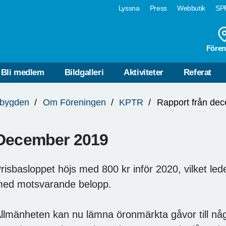
Lyssna
Press
Webbutik
SPF
Fören
Bli medlem
Bildgalleri
Aktiviteter
Referat
bygden
Om Föreningen
KPTR
Rapport från de
December 2019
risbasloppet höjs med 800 kr inför 2020, vilket leder 
ed motsvarande belopp.
llmänheten kan nu lämna öronmärkta gåvor till n