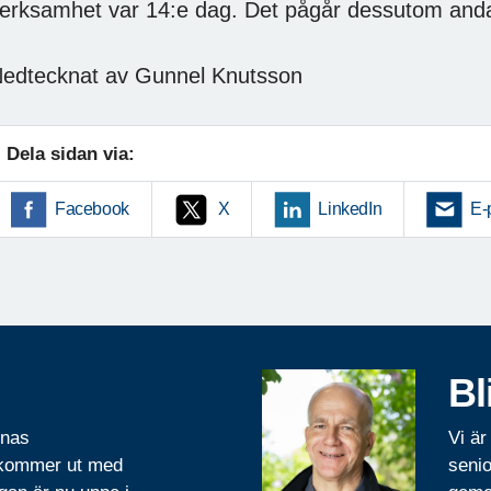
erksamhet var 14:e dag. Det pågår dessutom and
edtecknat av Gunnel Knutsson
Dela sidan via:
Facebook
X
LinkedIn
E-
Bl
rnas
Vi är
 kommer ut med
senio