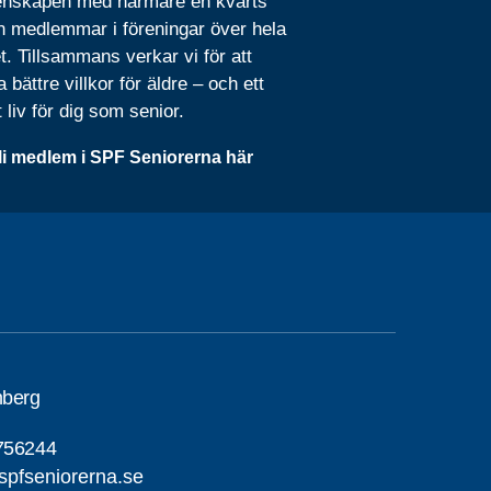
nskapen med närmare en kvarts
n medlemmar i föreningar över hela
t. Tillsammans verkar vi för att
 bättre villkor för äldre – och ett
t liv för dig som senior.
li medlem i SPF Seniorerna här
nberg
756244
pfseniorerna.se