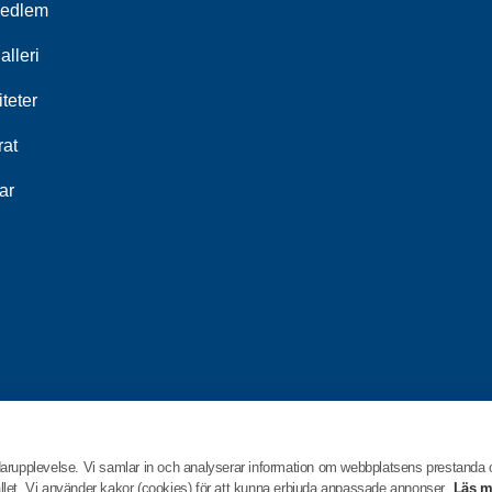
medlem
alleri
iteter
rat
ar
darupplevelse. Vi samlar in och analyserar information om webbplatsens prestanda
hållet. Vi använder kakor (cookies) för att kunna erbjuda anpassade annonser.
Läs m