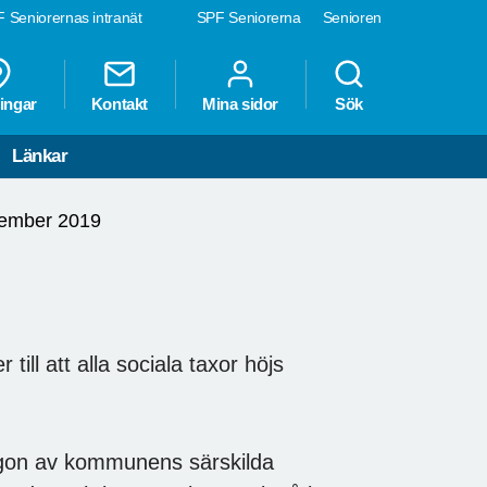
 Seniorernas intranät
SPF Seniorerna
Senioren
ingar
Kontakt
Mina sidor
Sök
Länkar
cember 2019
till att alla sociala taxor höjs
ågon av kommunens särskilda