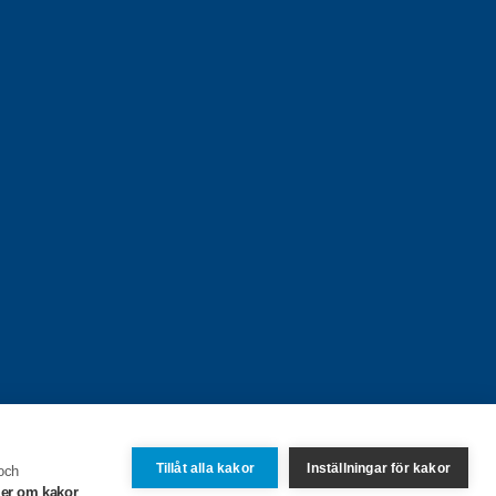
Tillåt alla kakor
Inställningar för kakor
 och
er om kakor