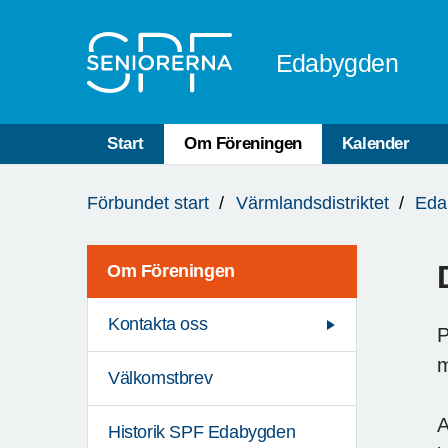
Till övergripande innehåll
Edabygden
Start
Om Föreningen
Kalender
Du
Förbundet start
Värmlandsdistriktet
Eda
är
här:
Om Föreningen
Kontakta oss
P
m
Välkomstbrev
A
Historik SPF Edabygden