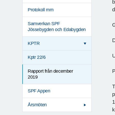
b
d
Protokoll mm
Samverkan SPF
G
Jössebygden och Edabygden
D
KPTR
U
Kptr 22/6
P
Rapport från december
2019
T
SPF Appen
p
1
Årsmöten
k