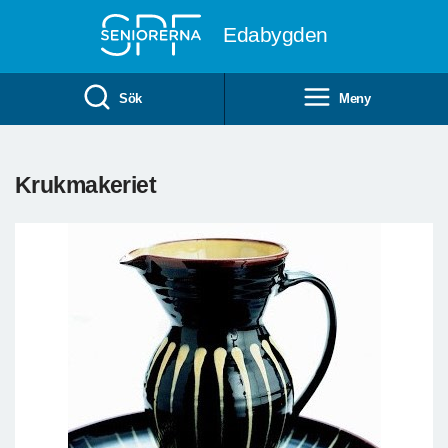
Till övergripande innehåll
Edabygden
Sök
Meny
Krukmakeriet