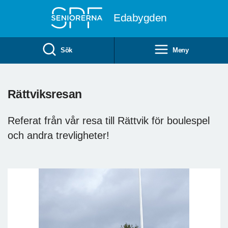
Till övergripande innehåll
Edabygden
Sök
Meny
Rättviksresan
Referat från vår resa till Rättvik för boulespel
och andra trevligheter!