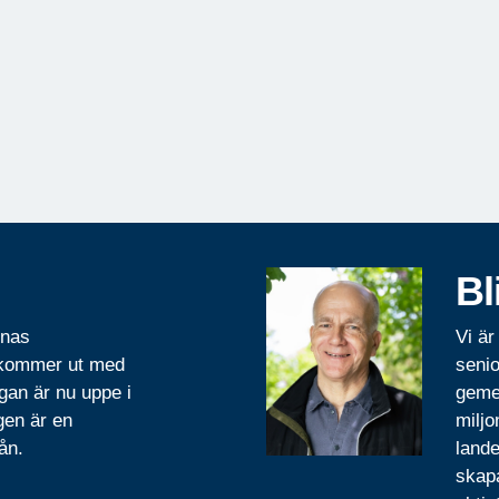
Bl
rnas
Vi är
 kommer ut med
senio
gan är nu uppe i
geme
gen är en
miljo
ån.
lande
skapa