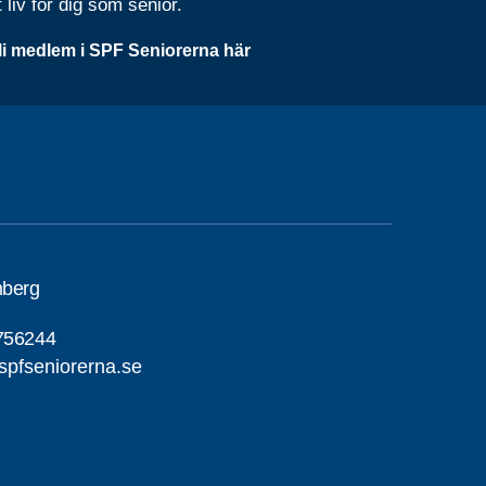
t liv för dig som senior.
li medlem i SPF Seniorerna här
nberg
756244
pfseniorerna.se