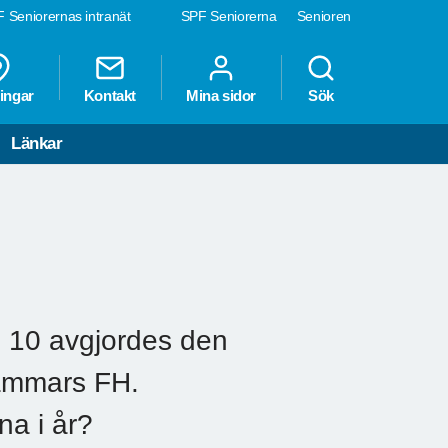
 Seniorernas intranät
SPF Seniorerna
Senioren
ingar
Kontakt
Mina sidor
Sök
Länkar
 10 avgjordes den
ammars FH.
na i år?