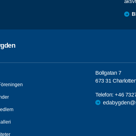
aktiv
B
ygden
Bollgatan 7
673 31 Charlotte
öreningen
Telefon:
+46 732
nder
edabygden@s
medlem
alleri
iteter