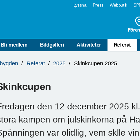
Lyssna
Press
Webbutik
SPF
Fören
Bli medlem
Bildgalleri
Aktiviteter
Referat
bygden
Referat
2025
Skinkcupen 2025
Skinkcupen
Fredagen den 12 december 2025 kl.
stora kampen om julskinkorna på H
Spänningen var olidlig, vem sklle vin