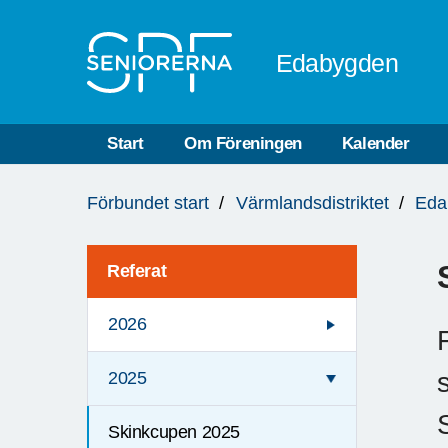
Till övergripande innehåll
Edabygden
Start
Om Föreningen
Kalender
Du
Förbundet start
Värmlandsdistriktet
Eda
är
här:
Referat
2026
2025
Skinkcupen 2025