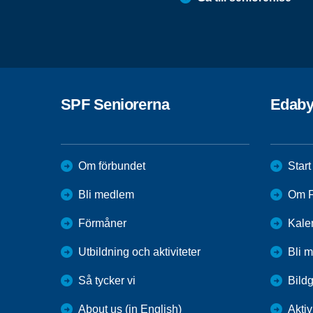
SPF Seniorerna
Edab
Om förbundet
Start
Bli medlem
Om F
Förmåner
Kale
Utbildning och aktiviteter
Bli 
Så tycker vi
Bildg
About us (in English)
Aktiv