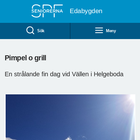
Till övergripande innehåll
Edabygden
Sök
Meny
Pimpel o grill
En strålande fin dag vid Vällen i Helgeboda