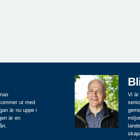
Bl
rnas
Vi är
 kommer ut med
senio
gan är nu uppe i
geme
gen är en
miljo
ån.
lande
skapa