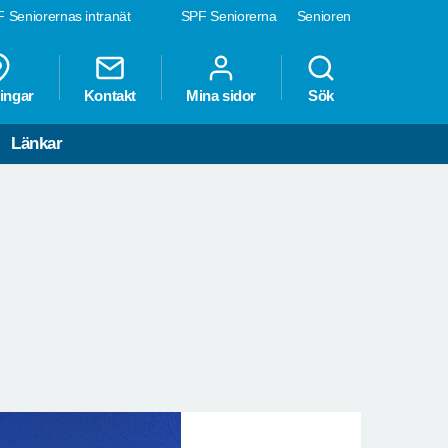
 Seniorernas intranät
SPF Seniorerna
Senioren
ingar
Kontakt
Mina sidor
Sök
Länkar