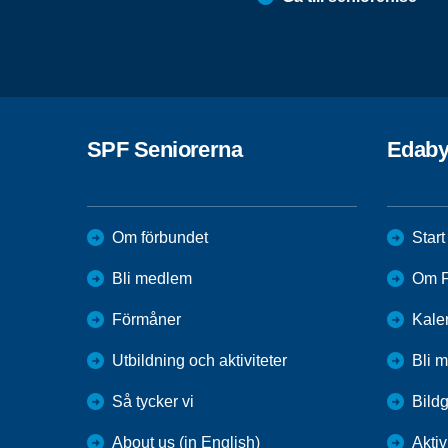
SPF Seniorerna
Edab
Om förbundet
Start
Bli medlem
Om F
Förmåner
Kale
Utbildning och aktiviteter
Bli 
Så tycker vi
Bildg
About us (in English)
Aktiv