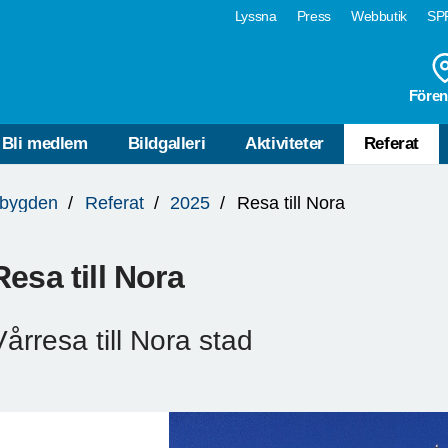
Lyssna
Press
Webbutik
SPF
Fören
Bli medlem
Bildgalleri
Aktiviteter
Referat
bygden
Referat
2025
Resa till Nora
Resa till Nora
Vårresa till Nora stad