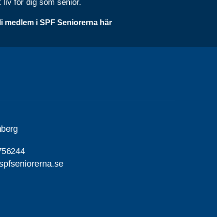
t liv för dig som senior.
li medlem i SPF Seniorerna här
nberg
756244
pfseniorerna.se