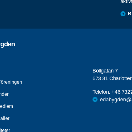
aktiv
B
ygden
Bollgatan 7
673 31 Charlotte
öreningen
Telefon:
+46 732
nder
edabygden@s
medlem
alleri
iteter