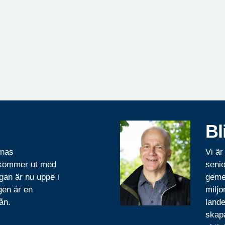
Bl
rnas
Vi är
 kommer ut med
senio
gan är nu uppe i
geme
gen är en
miljo
ån.
lande
skapa