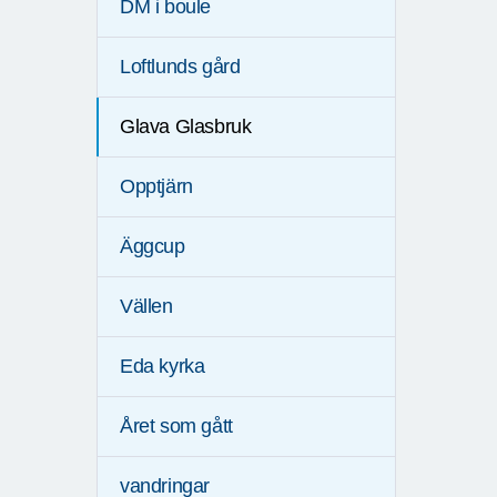
DM i boule
Loftlunds gård
Glava Glasbruk
Opptjärn
Äggcup
Vällen
Eda kyrka
Året som gått
vandringar