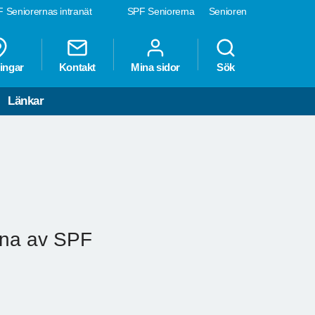
 Seniorernas intranät
SPF Seniorerna
Senioren
ingar
Kontakt
Mina sidor
Sök
Länkar
udna av SPF