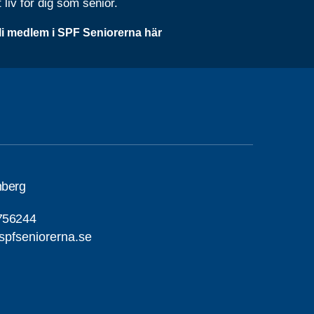
t liv för dig som senior.
li medlem i SPF Seniorerna här
nberg
756244
pfseniorerna.se