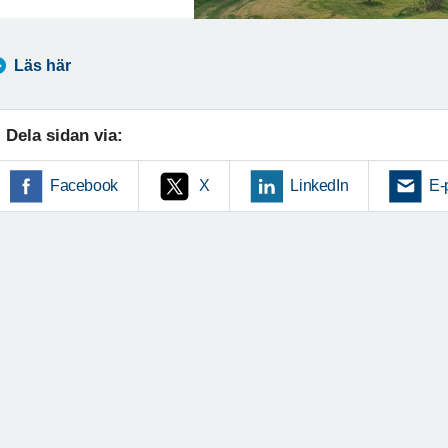
Läs här
Dela sidan via:
Facebook
X
LinkedIn
E-