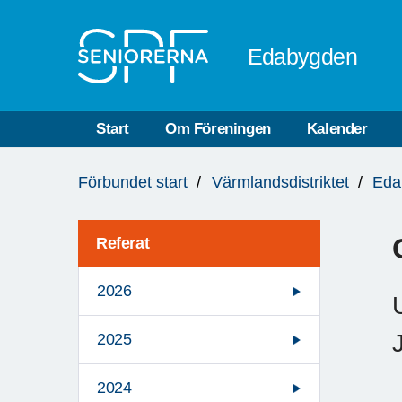
Till övergripande innehåll
Edabygden
Start
Om Föreningen
Kalender
Du
Förbundet start
Värmlandsdistriktet
Eda
är
här:
Referat
2026
2025
2024