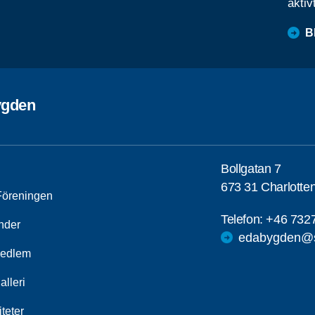
aktiv
B
ygden
Bollgatan 7
673 31 Charlotte
öreningen
Telefon:
+46 732
nder
edabygden@s
medlem
alleri
iteter