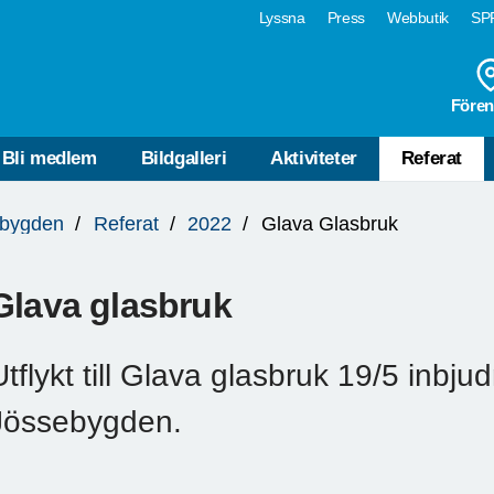
Lyssna
Press
Webbutik
SPF
Fören
Bli medlem
Bildgalleri
Aktiviteter
Referat
bygden
Referat
2022
Glava Glasbruk
Glava glasbruk
Utflykt till Glava glasbruk 19/5 inbj
Jössebygden.