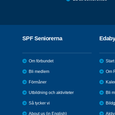
SPF Seniorerna
Edab
Om förbundet
Start
Bli medlem
Om F
Förmåner
Kale
Utbildning och aktiviteter
Bli 
Så tycker vi
Bildg
About us (in English)
Aktiv