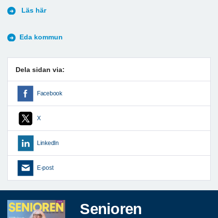
Läs här
Eda kommun
Dela sidan via:
Facebook
X
LinkedIn
E-post
Senioren