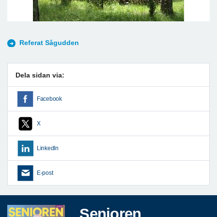
Referat Sågudden
Dela sidan via:
Facebook
X
LinkedIn
E-post
Senioren