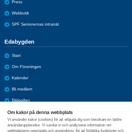
Press
Webbutik
SPF Seniorernas intranät
Edabygden
Start
Om Föreningen
Kalender
Bli medlem
Bildgalleri
Aktiviteter
Om kakor på denna webbplats
Vi använder kakor (cookies) för att erbjuda dig som besökare en bättre
Referat
användarupplevelse. Vi samlar in och analyserar information om
webbplatsens prestanda och användning, för att förbättra funktioner och