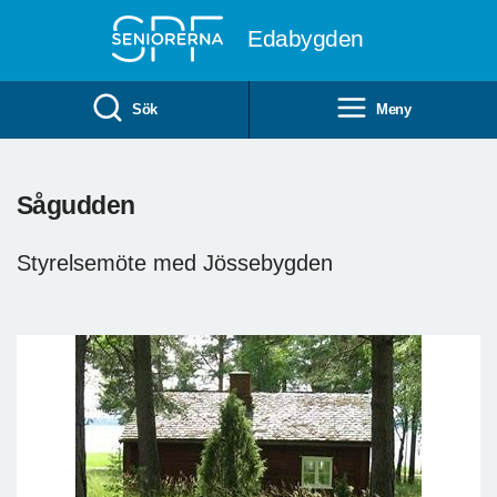
Till övergripande innehåll
Edabygden
Sök
Meny
Sågudden
Styrelsemöte med Jössebygden