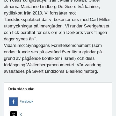
och dess kungastatyer samt Molins fontän. Under
almarna Marianne Lindberg De Geers två kaniner,
nytillskott från 2010. Vi fortsätter mot
Tändstickspalatset där vi bekantar oss med Carl Milles
utsmyckningar på innergården. Vi rundar Sverigehuset
och fick berättat för oss om Siri Derkerts verk ’’Ingen
dager synes än’’.
Vidare mot Synagogans Förintelsemonument (som
endast kunde ses på avstånd över låsta grindar på
grund av pågående konflikter i Israel) och dess
förlängning Wallenbergsmonumentet. Vår vandring
avslutades på Sivert Lindbloms Blasieholmstorg.
Dela sidan via:
Facebook
X