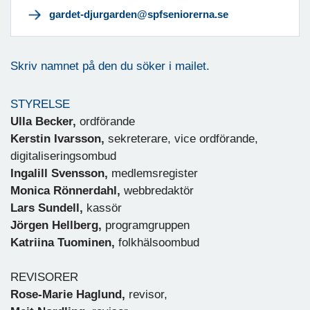
gardet-djurgarden@spfseniorerna.se
Skriv namnet på den du söker i mailet.
STYRELSE
Ulla Becker
,
ordförande
Kerstin Ivarsson,
sekreterare, vice ordförande,
digitaliseringsombud
Ingalill Svensson,
medlemsregister
Monica Rönnerdahl,
webbredaktör
Lars Sundell,
kassör
Jörgen Hellberg,
programgruppen
Katriina Tuominen,
folkhälsoombud
REVISORER
Rose-Marie Haglund,
revisor,