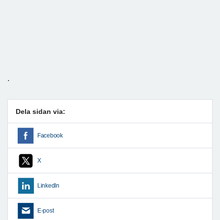
.
Dela sidan via:
Facebook
X
LinkedIn
E-post