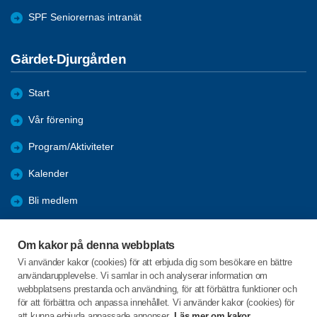
SPF Seniorernas intranät
Gärdet-Djurgården
Start
Vår förening
Program/Aktiviteter
Kalender
Bli medlem
Förmåner
Om kakor på denna webbplats
Pensionärsrådet
Vi använder kakor (cookies) för att erbjuda dig som besökare en bättre
användarupplevelse. Vi samlar in och analyserar information om
Övrig information
webbplatsens prestanda och användning, för att förbättra funktioner och
för att förbättra och anpassa innehållet. Vi använder kakor (cookies) för
att kunna erbjuda anpassade annonser.
Läs mer om kakor