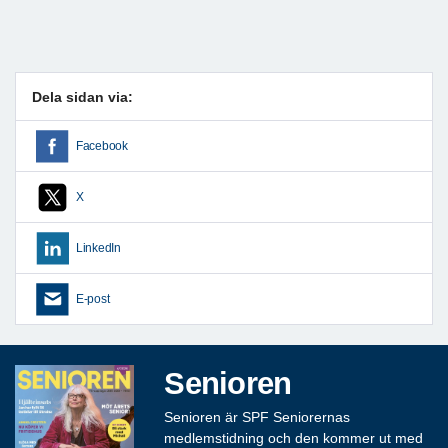
Dela sidan via:
Facebook
X
LinkedIn
E-post
Senioren
Senioren är SPF Seniorernas
medlemstidning och den kommer ut med