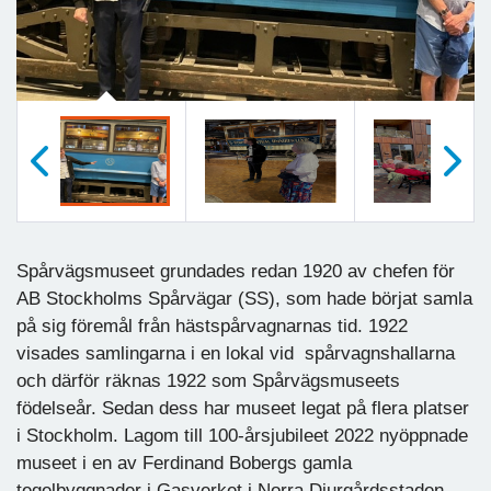
Föregående
Nästa
Spårvägsmuseet grundades redan 1920 av chefen för
AB Stockholms Spårvägar (SS), som hade börjat samla
på sig föremål från hästspårvagnarnas tid. 1922
visades samlingarna i en lokal vid spårvagnshallarna
och därför räknas 1922 som Spårvägsmuseets
födelseår. Sedan dess har museet legat på flera platser
i Stockholm. Lagom till 100-årsjubileet 2022 nyöppnade
museet i en av Ferdinand Bobergs gamla
tegelbyggnader i Gasverket i Norra Djurgårdsstaden.