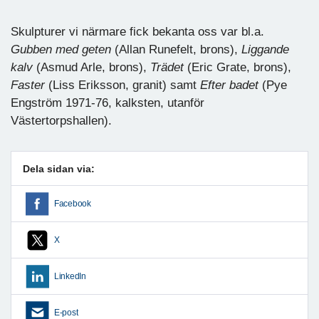
Skulpturer vi närmare fick bekanta oss var bl.a.
Gubben med geten
(Allan Runefelt, brons),
Liggande
kalv
(Asmud Arle, brons),
Trädet
(Eric Grate, brons),
Faster
(Liss Eriksson, granit) samt
Efter badet
(Pye
Engström 1971-76, kalksten, utanför
Västertorpshallen).
Dela sidan via:
Facebook
X
LinkedIn
E-post