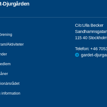
t-Djurgården
C/o:Ulla Becker
Sandhamnsgatan
förening
115 40 Stockhol
am/Aktiviteter
Telefon:
+46 705
nder
gardet-djurg
medlem
åner
ionärsrådet
 information