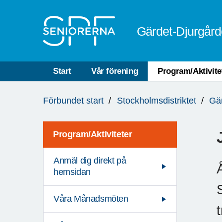
Till övergripande innehåll
Gärdet-Djurgår
Start
Vår förening
Program/Aktivite
Du
Förbundet start
Stockholmsdistriktet
Gä
är
här:
Program/Aktiviteter
Anmäl dig direkt på
hemsidan
Våra Månadsmöten