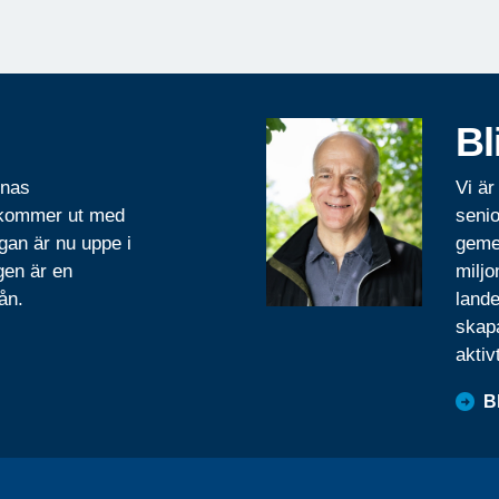
Bl
rnas
Vi är
 kommer ut med
senio
gan är nu uppe i
geme
gen är en
miljo
ån.
lande
skapa
aktiv
B