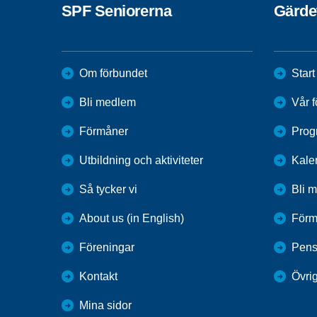
SPF Seniorerna
Gärde
Om förbundet
Start
Bli medlem
Vår 
Förmåner
Progr
Utbildning och aktiviteter
Kale
Så tycker vi
Bli 
About us (in English)
Förm
Föreningar
Pens
Kontakt
Övrig
Mina sidor