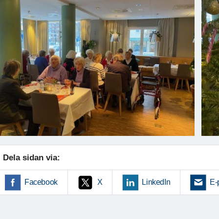
Dela sidan via:
Facebook
X
LinkedIn
E-