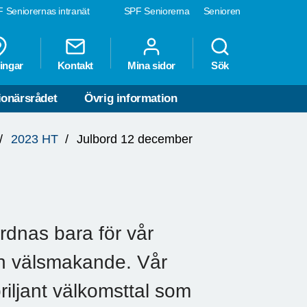
 Seniorernas intranät
SPF Seniorerna
Senioren
ingar
Kontakt
Mina sidor
Sök
ionärsrådet
Övrig information
2023 HT
Julbord 12 december
ordnas bara för vår
ch välsmakande. Vår
briljant välkomsttal som