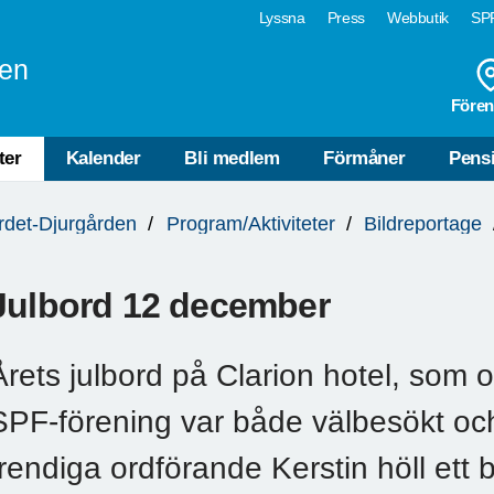
Lyssna
Press
Webbutik
SPF
den
Fören
ter
Kalender
Bli medlem
Förmåner
Pens
rdet-Djurgården
Program/Aktiviteter
Bildreportage
Julbord 12 december
Årets julbord på Clarion hotel, som 
SPF-förening var både välbesökt o
trendiga ordförande Kerstin höll ett 