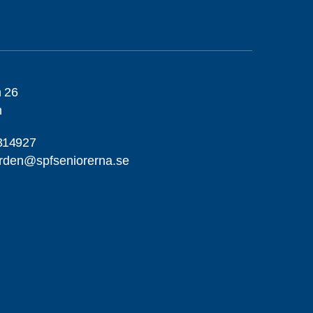
 26
m
314927
arden@spfseniorerna.se