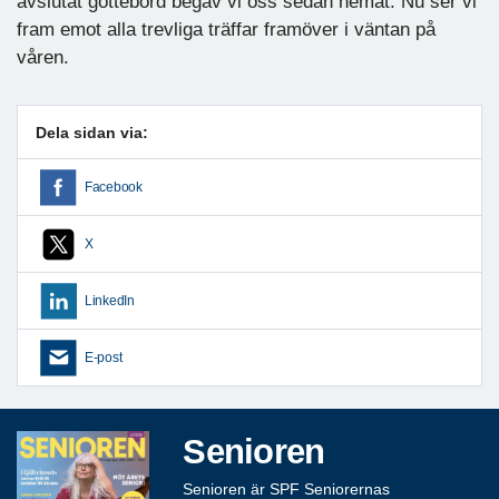
avslutat gottebord begav vi oss sedan hemåt. Nu ser vi
fram emot alla trevliga träffar framöver i väntan på
våren.
Dela sidan via:
Facebook
X
LinkedIn
E-post
Senioren
Senioren är SPF Seniorernas