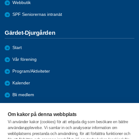
Webbutik
SPF Seniorernas intranät
Gärdet-Djurgården
Start
Vår förening
Program/Aktiviteter
Kalender
Bli medlem
Förmåner
Om kakor på denna webbplats
Pensionärsrådet
Vi använder kakor (cookies) för att erbjuda dig som besökare en bättre
användarupplevelse. Vi samlar in och analyserar information om
Övrig information
webbplatsens prestanda och användning, för att förbättra funktioner och