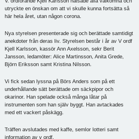
V. ordförande Kjell Karlsson hälsade alla välkomna och
utryckte en önskan om att vi skulle kunna fortsätta så
här hela året, utan någon corona.
Nya styrelsen presenterade sig och berättade samtidigt
anekdoter från deras liv. Styrelsen består i år av V ordf
Kjell Karlsson, kassör Ann Axelsson, sekr Berit
Jansson, ledamöter: Alice Martinsson, Anita Grede,
Björn Eriksson samt Kristina Nilsson.
Vi fick sedan lyssna på Börs Anders som på ett
underhållande sätt berättade om säckpipor och
okarinor. Han spelade också många låtar på
instrumenten som han själv byggt. Han avtackades
med ett vackert påskägg.
Träffen avslutades med kaffe, semlor lotteri samt
information av v ordf.