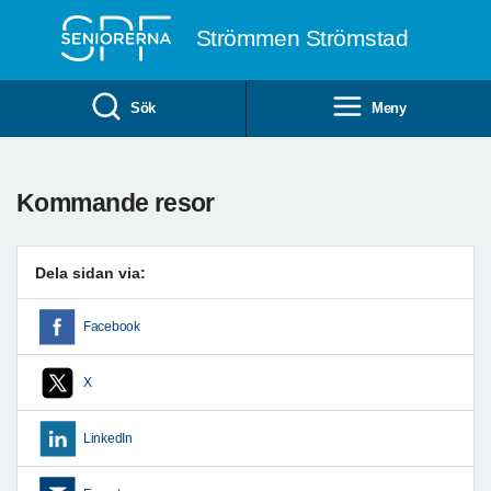
Till övergripande innehåll
Strömmen Strömstad
Sök
Meny
Kommande resor
Dela sidan via:
Facebook
X
LinkedIn