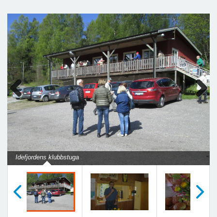
Previous
Next
Idefjordens klubbstuga