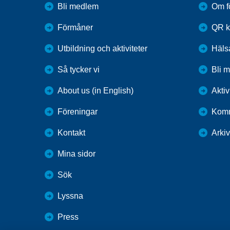
Bli medlem
Om f
Förmåner
QR k
Utbildning och aktiviteter
Häls
Så tycker vi
Bli 
About us (in English)
Aktiv
Föreningar
Komm
Kontakt
Arkiv
Mina sidor
Sök
Lyssna
Press