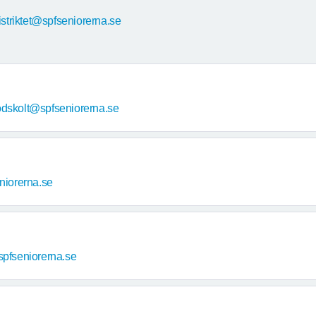
istriktet@spfseniorerna.se
dskolt@spfseniorerna.se
iorerna.se
pfseniorerna.se