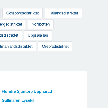
Göteborgsdistriktet
Hallandsdistriktet
rgsdistriktet
Norrbotten
sdistriktet
Uppsala län
tmanlandsdistriktet
Örebrodistriktet
Flundre Sjuntorp Upphärad
Gullmaren Lysekil