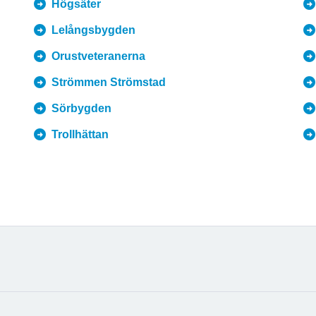
Högsäter
Lelångsbygden
Orustveteranerna
Strömmen Strömstad
Sörbygden
Trollhättan