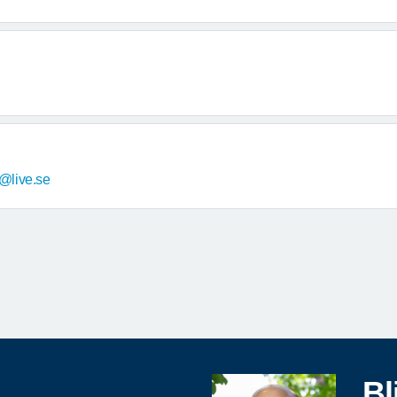
d@live.se
Bl