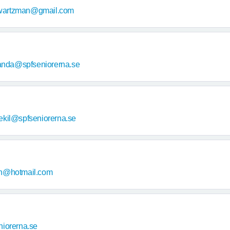
hwartzman@gmail.com
landa@spfseniorerna.se
ekil@spfseniorerna.se
n@hotmail.com
iorerna.se