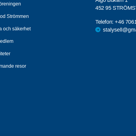
Älgö Bukten 1
öreningen
452 95 STRÖM
od Strömmen
Telefon:
+46 706
a och säkerhet
stalysell@gm
medlem
iteter
ande resor