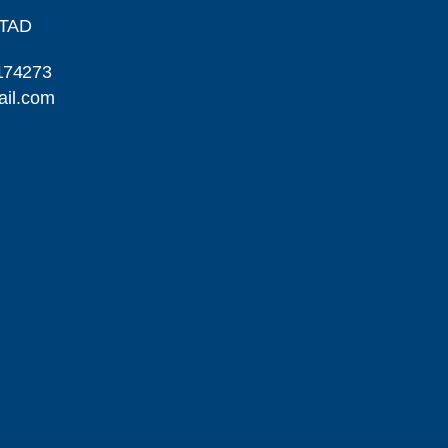
STAD
174273
ail.com