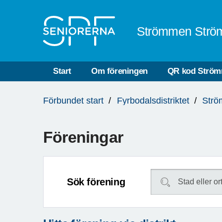
Till övergripande innehåll
Strömmen Strö
Start
Om föreningen
QR kod Strö
Du
Förbundet start
Fyrbodalsdistriktet
Strö
är
här:
Föreningar
Sök förening