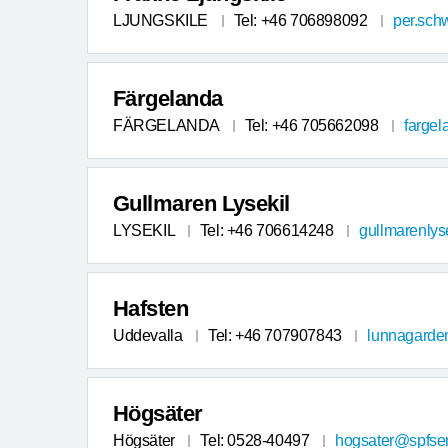
LJUNGSKILE
Tel: +46 706898092
per.sc
Färgelanda
FÄRGELANDA
Tel: +46 705662098
farge
Gullmaren Lysekil
LYSEKIL
Tel: +46 706614248
gullmarenlys
Hafsten
Uddevalla
Tel: +46 707907843
lunnagarde
Högsäter
Högsäter
Tel: 0528-40497
hogsater@spfsen