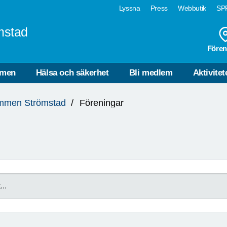
Lyssna
Press
Webbutik
SPF
mstad
Fören
mmen
Hälsa och säkerhet
Bli medlem
Aktivitet
mmen Strömstad
Föreningar