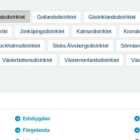
lsdistriktet
Gotlandsdistriktet
Gästriklandsdistriktet
rikt
Jönköpingsdistriktet
Kalmardistriktet
Kronobe
ockholmsdistriktet
Södra Älvsborgsdistriktet
Sörmland
Västerbottensdistriktet
Västernorrlandsdistriktet
Väs
Edsbygden
Färgelanda