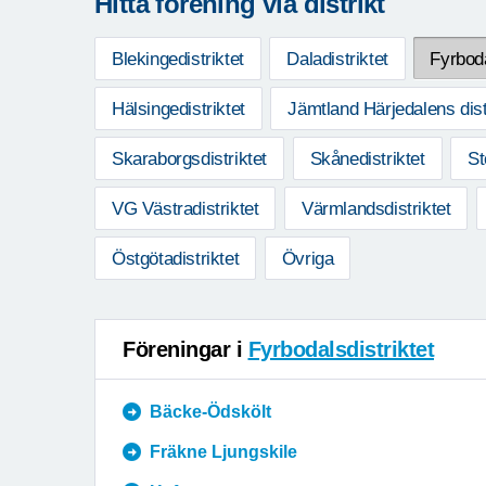
Hitta förening via distrikt
Blekingedistriktet
Daladistriktet
Fyrboda
Hälsingedistriktet
Jämtland Härjedalens dist
Skaraborgsdistriktet
Skånedistriktet
St
VG Västradistriktet
Värmlandsdistriktet
Östgötadistriktet
Övriga
Föreningar i
Fyrbodalsdistriktet
Bäcke-Ödskölt
Fräkne Ljungskile