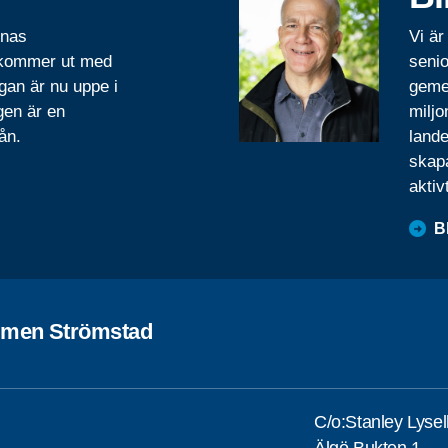
rnas
Vi är
 kommer ut med
senio
gan är nu uppe i
geme
gen är en
miljo
ån.
lande
skapa
aktiv
B
men Strömstad
C/o:Stanley Lysel