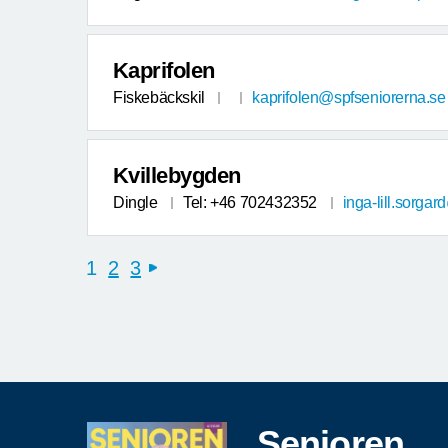
Kaprifolen
Fiskebäckskil
kaprifolen@spfseniorerna.se
Kvillebygden
Dingle
Tel: +46 702432352
inga-lill.sorgar
1
2
3
next
Senioren