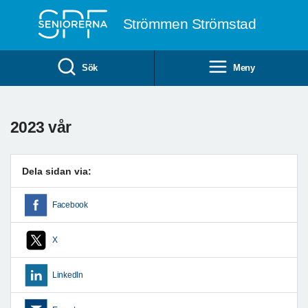
Till övergripande innehåll
Strömmen Strömstad
Sök
Meny
2023 vår
Dela sidan via:
Facebook
X
LinkedIn