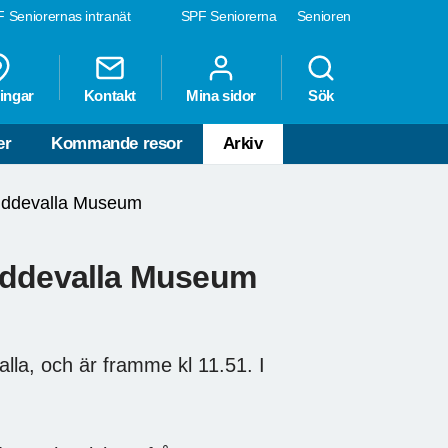
 Seniorernas intranät
SPF Seniorerna
Senioren
ingar
Kontakt
Mina sidor
Sök
er
Kommande resor
Arkiv
l Uddevalla Museum
 Uddevalla Museum
alla, och är framme kl 11.51. I