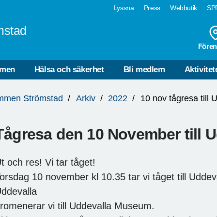
Lyssna
Press
Webbutik
SPF
mstad
Fören
mmen
Hälsa och säkerhet
Bli medlem
Aktivitet
mmen Strömstad
Arkiv
2022
10 nov tågresa til
Tågresa den 10 November till
t och res! Vi tar tåget!
orsdag 10 november kl 10.35 tar vi tåget till Uddev
ddevalla
romenerar vi till Uddevalla Museum.