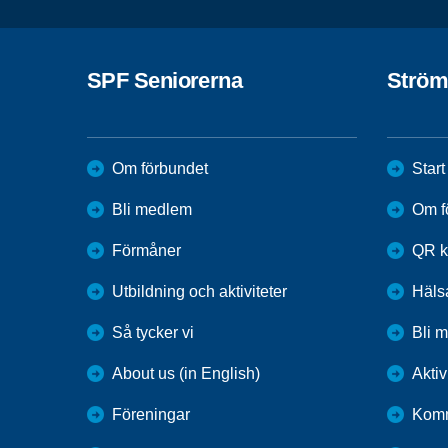
SPF Seniorerna
Ström
Om förbundet
Start
Bli medlem
Om f
Förmåner
QR k
Utbildning och aktiviteter
Häls
Så tycker vi
Bli 
About us (in English)
Aktiv
Föreningar
Komm