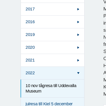
V
M
2017
P
2016
i
s
2019
N
f
2020
S
O
2021
H
A
2022
M
10 nov tågresa till Uddevalla
K
Museum
M
julresa till Kiel 5 december