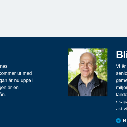
Bl
rnas
Vi är
 kommer ut med
senio
gan är nu uppe i
geme
gen är en
miljo
ån.
lande
skapa
aktiv
B