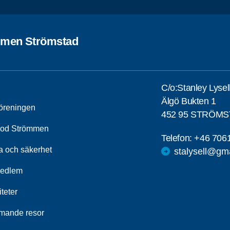
men Strömstad
C/o:Stanley Lysel
Älgö Bukten 1
öreningen
452 95 STRÖM
od Strömmen
Telefon:
+46 706
a och säkerhet
stalysell@gm
medlem
iteter
ande resor