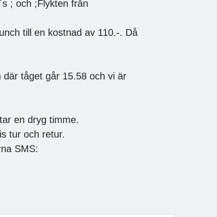
`s ; och ;Flykten från
nch till en kostnad av 110.-. Då
en där tåget går 15.58 och vi är
 tar en dryg timme.
s tur och retur.
ärna SMS: