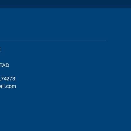
l
STAD
174273
ail.com