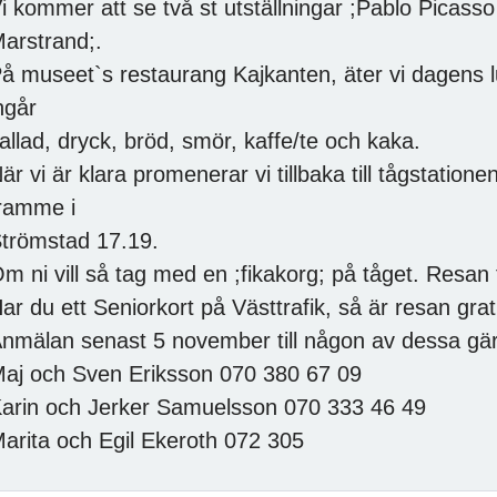
i kommer att se två st utställningar ;Pablo Picasso
arstrand;.
å museet`s restaurang Kajkanten, äter vi dagens lu
ngår
allad, dryck, bröd, smör, kaffe/te och kaka.
är vi är klara promenerar vi tillbaka till tågstation
ramme i
trömstad 17.19.
m ni vill så tag med en ;fikakorg; på tåget. Resan
ar du ett Seniorkort på Västtrafik, så är resan grati
nmälan senast 5 november till någon av dessa g
aj och Sven Eriksson 070 380 67 09
arin och Jerker Samuelsson 070 333 46 49
arita och Egil Ekeroth 072 305