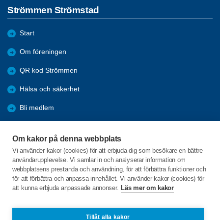
Strömmen Strömstad
Start
Om föreningen
QR kod Strömmen
Hälsa och säkerhet
Bli medlem
Aktiviteter
Om kakor på denna webbplats
Kommande resor
Vi använder kakor (cookies) för att erbjuda dig som besökare en bättre
användarupplevelse. Vi samlar in och analyserar information om
Arkiv
webbplatsens prestanda och användning, för att förbättra funktioner och
för att förbättra och anpassa innehållet. Vi använder kakor (cookies) för
att kunna erbjuda anpassade annonser.
Läs mer om kakor
C/o:Stanley Lysell
Älgö Bukten 1
452 95 STRÖMSTAD
Tillåt alla kakor