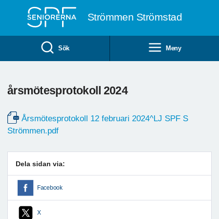
Till övergripande innehåll
Strömmen Strömstad
Sök
Meny
årsmötesprotokoll 2024
Årsmötesprotokoll 12 februari 2024^LJ SPF S
Strömmen.pdf
Dela sidan via:
Facebook
X