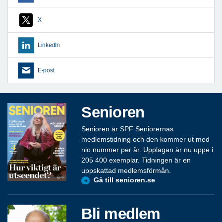
X
LinkedIn
E-post
Senioren
Senioren är SPF Seniorernas
medlemstidning och den kommer ut med
nio nummer per år. Upplagan är nu uppe i
205 400 exemplar. Tidningen är en
uppskattad medlemsförmån.
Gå till senioren.se
Bli medlem