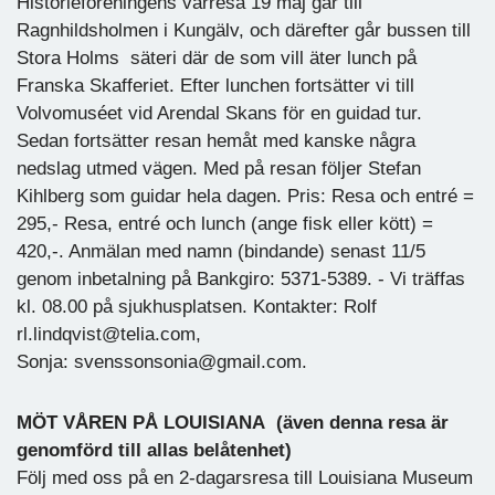
Historieföreningens vårresa 19 maj går till
Ragnhildsholmen i Kungälv, och därefter går bussen till
Stora Holms säteri där de som vill äter lunch på
Franska Skafferiet. Efter lunchen fortsätter vi till
Volvomuséet vid Arendal Skans för en guidad tur.
Sedan fortsätter resan hemåt med kanske några
nedslag utmed vägen. Med på resan följer Stefan
Kihlberg som guidar hela dagen. Pris: Resa och entré =
295,- Resa, entré och lunch (ange fisk eller kött) =
420,-. Anmälan med namn (bindande) senast 11/5
genom inbetalning på Bankgiro: 5371-5389. - Vi träffas
kl. 08.00 på sjukhusplatsen. Kontakter: Rolf
rl.lindqvist@telia.com,
Sonja: svenssonsonia@gmail.com.
MÖT VÅREN PÅ LOUISIANA (även denna resa är
genomförd till allas belåtenhet)
Följ med oss på en 2-dagarsresa till Louisiana Museum