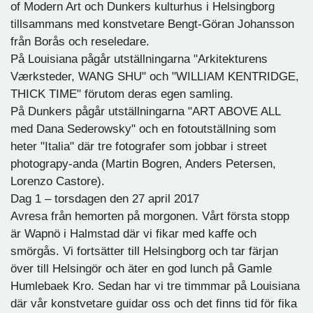
of Modern Art och Dunkers kulturhus i Helsingborg
tillsammans med konstvetare Bengt-Göran Johansson
från Borås och reseledare.
På Louisiana pågår utställningarna "Arkitekturens
Værksteder, WANG SHU" och "WILLIAM KENTRIDGE,
THICK TIME" förutom deras egen samling.
På Dunkers pågår utställningarna "ART ABOVE ALL
med Dana Sederowsky" och en fotoutställning som
heter "Italia" där tre fotografer som jobbar i street
photograpy-anda (Martin Bogren, Anders Petersen,
Lorenzo Castore).
Dag 1 – torsdagen den 27 april 2017
Avresa från hemorten på morgonen. Vårt första stopp
är Wapnö i Halmstad där vi fikar med kaffe och
smörgås. Vi fortsätter till Helsingborg och tar färjan
över till Helsingör och äter en god lunch på Gamle
Humlebaek Kro. Sedan har vi tre timmmar på Louisiana
där vår konstvetare guidar oss och det finns tid för fika