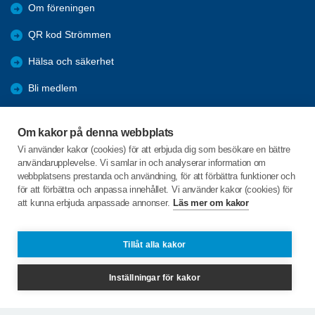
Om föreningen
QR kod Strömmen
Hälsa och säkerhet
Bli medlem
Aktiviteter
Om kakor på denna webbplats
Kommande resor
Vi använder kakor (cookies) för att erbjuda dig som besökare en bättre
användarupplevelse. Vi samlar in och analyserar information om
Arkiv
webbplatsens prestanda och användning, för att förbättra funktioner och
för att förbättra och anpassa innehållet. Vi använder kakor (cookies) för
att kunna erbjuda anpassade annonser.
Läs mer om kakor
C/o:Stanley Lysell
Älgö Bukten 1
452 95 STRÖMSTAD
Tillåt alla kakor
Telefon:
+46 706174273
Inställningar för kakor
stalysell@gmail.com