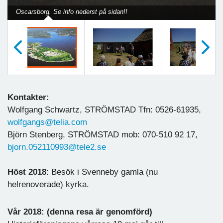
Oscarsborg. Se info nederst på sidan!!
Föregående
Nästa
Kontakter:
Wolfgang Schwartz, STRÖMSTAD Tfn: 0526-61935,
wolfgangs@telia.com
Björn Stenberg, STRÖMSTAD mob: 070-510 92 17,
bjorn.052110993@tele2.se
Höst 2018
: Besök i Svenneby gamla (nu
helrenoverade) kyrka.
Vår 2018: (denna resa är genomförd)