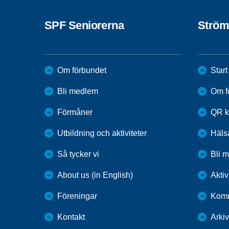
SPF Seniorerna
Ström
Om förbundet
Start
Bli medlem
Om f
Förmåner
QR k
Utbildning och aktiviteter
Häls
Så tycker vi
Bli 
About us (in English)
Aktiv
Föreningar
Komm
Kontakt
Arkiv