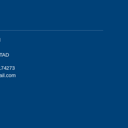
l
STAD
174273
ail.com