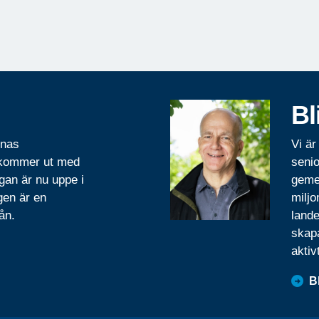
Bl
rnas
Vi är
 kommer ut med
senio
gan är nu uppe i
geme
gen är en
miljo
ån.
lande
skapa
aktiv
B