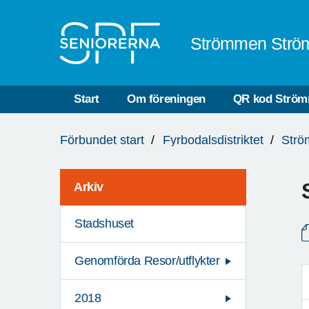
Till övergripande innehåll
Strömmen Strö
Start
Om föreningen
QR kod Strö
Du
Förbundet start
Fyrbodalsdistriktet
Strö
är
här:
Arkiv
Stadshuset
Genomförda Resor/utflykter
2018