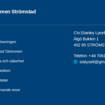
men Strömstad
C/o:Stanley Lysel
Älgö Bukten 1
öreningen
452 95 STRÖM
od Strömmen
Telefon:
+46 706
a och säkerhet
stalysell@gm
medlem
iteter
ande resor