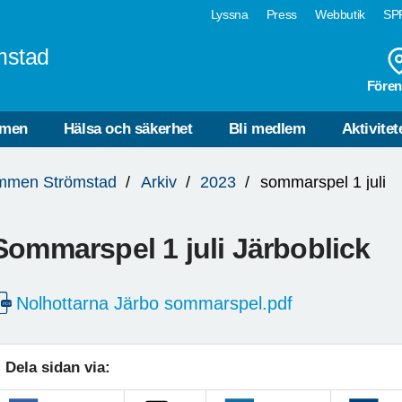
Lyssna
Press
Webbutik
SPF
mstad
Fören
mmen
Hälsa och säkerhet
Bli medlem
Aktivitet
mmen Strömstad
Arkiv
2023
sommarspel 1 juli
Sommarspel 1 juli Järboblick
Nolhottarna Järbo sommarspel.pdf
Dela sidan via: