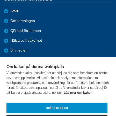
Start
Om föreningen
QR kod Strömmen
Hälsa och säkerhet
Bli medlem
Aktiviteter
Om kakor på denna webbplats
Kommande resor
Vi använder kakor (cookies) för att erbjuda dig som besökare en bättre
användarupplevelse. Vi samlar in och analyserar information om
Arkiv
webbplatsens prestanda och användning, för att förbättra funktioner och
för att förbättra och anpassa innehållet. Vi använder kakor (cookies) för
att kunna erbjuda anpassade annonser.
Läs mer om kakor
C/o:Stanley Lysell
Älgö Bukten 1
452 95 STRÖMSTAD
Tillåt alla kakor