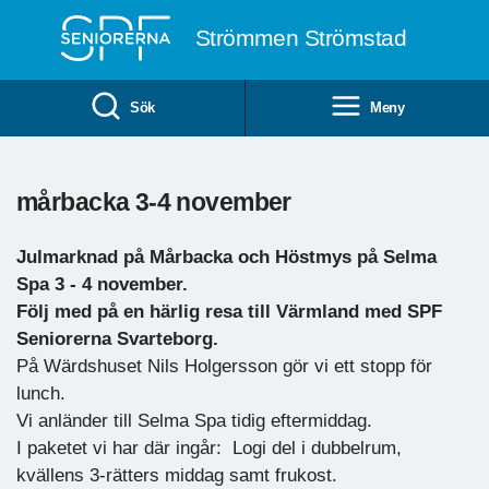
Till övergripande innehåll
Strömmen Strömstad
Sök
Meny
mårbacka 3-4 november
Julmarknad på Mårbacka och Höstmys på Selma
Spa 3 - 4 november.
Följ med på en härlig resa till Värmland med SPF
Seniorerna Svarteborg.
På Wärdshuset Nils Holgersson gör vi ett stopp för
lunch.
Vi anländer till Selma Spa tidig eftermiddag.
I paketet vi har där ingår: Logi del i dubbelrum,
kvällens 3-rätters middag samt frukost.