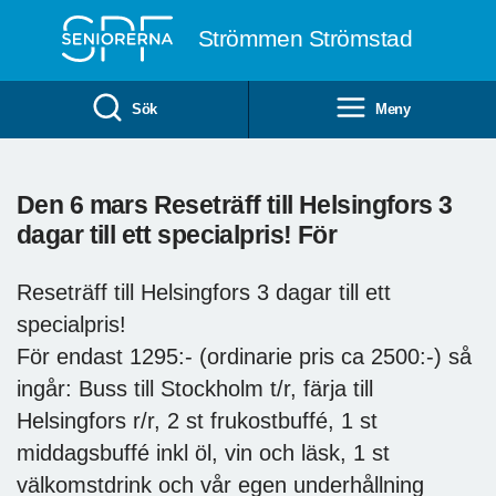
Till övergripande innehåll
Strömmen Strömstad
Sök
Meny
Den 6 mars Reseträff till Helsingfors 3
dagar till ett specialpris! För
Reseträff till Helsingfors 3 dagar till ett
specialpris!
För endast 1295:- (ordinarie pris ca 2500:-) så
ingår: Buss till Stockholm t/r, färja till
Helsingfors r/r, 2 st frukostbuffé, 1 st
middagsbuffé inkl öl, vin och läsk, 1 st
välkomstdrink och vår egen underhållning