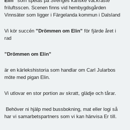
Elin”
som spelas på Sveriges kanske vackraste
friluftsscen. Scenen finns vid hembygdsgården
Vinnsäter som ligger i Färgelanda kommun i Dalsland
Vi kör succén
”Drömmen om Elin”
för fjärde året i
rad
”Drömmen om Elin”
är en kärlekshistoria som handlar om Carl Jularbos
möte med pigan Elin.
Vi utlovar en stor portion av skratt, glädje och tårar.
Behöver ni hjälp med bussbokning, mat eller logi så
har vi samarbetspartners som vi kan hänvisa Er till.