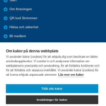
Start
Om föreningen
QR kod Strömmen
Hälsa och säkerhet
Bli medlem
Aktiviteter
Om kakor på denna webbplats
Kommande resor
Vi använder kakor (cookies) för att erbjuda dig som besökare en bättre
användarupplevelse. Vi samlar in och analyserar information om
Arkiv
webbplatsens prestanda och användning, för att förbättra funktioner och
för att förbättra och anpassa innehållet. Vi använder kakor (cookies) för
att kunna erbjuda anpassade annonser.
Läs mer om kakor
C/o:Stanley Lysell
Älgö Bukten 1
452 95 STRÖMSTAD
Tillåt alla kakor
Telefon:
+46 706174273
Inställningar för kakor
stalysell@gmail.com