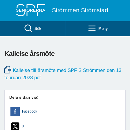
Till övergripande innehåll
Strömmen Strömstad
Sök
Meny
Kallelse årsmöte
Kallelse till årsmöte med SPF S Strömmen den 13
februari 2023.pdf
Dela sidan via:
Facebook
X