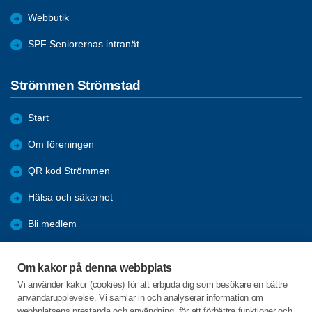
Webbutik
SPF Seniorernas intranät
Strömmen Strömstad
Start
Om föreningen
QR kod Strömmen
Hälsa och säkerhet
Bli medlem
Aktiviteter
Om kakor på denna webbplats
Kommande resor
Vi använder kakor (cookies) för att erbjuda dig som besökare en bättre
användarupplevelse. Vi samlar in och analyserar information om
Arkiv
webbplatsens prestanda och användning, för att förbättra funktioner och