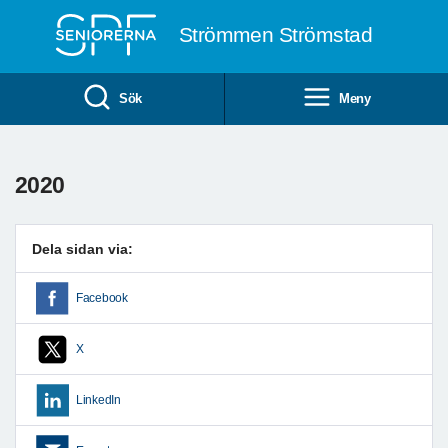
Till övergripande innehåll
Strömmen Strömstad
Sök
Meny
2020
Dela sidan via:
Facebook
X
LinkedIn