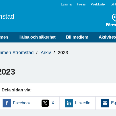
Lyssna
Press
Webbutik
SPF
mstad
Fören
mmen
Hälsa och säkerhet
Bli medlem
Aktivitet
mmen Strömstad
Arkiv
2023
2023
Dela sidan via:
Facebook
X
LinkedIn
E-