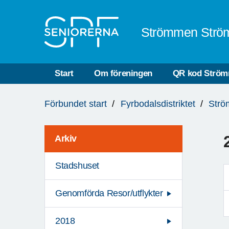
Till övergripande innehåll
Strömmen Strö
Start
Om föreningen
QR kod Strö
Du
Förbundet start
Fyrbodalsdistriktet
Strö
är
här:
Arkiv
Stadshuset
Genomförda Resor/utflykter
2018