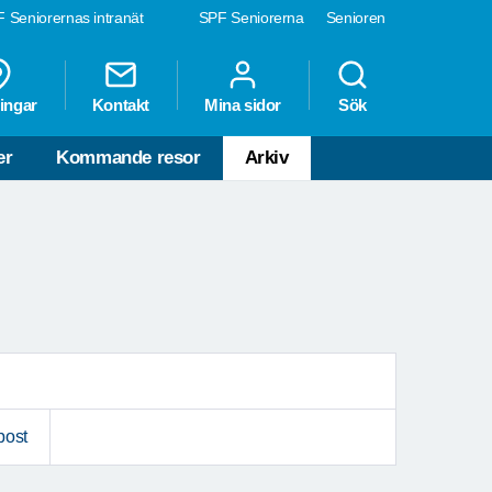
 Seniorernas intranät
SPF Seniorerna
Senioren
ingar
Kontakt
Mina sidor
Sök
er
Kommande resor
Arkiv
post