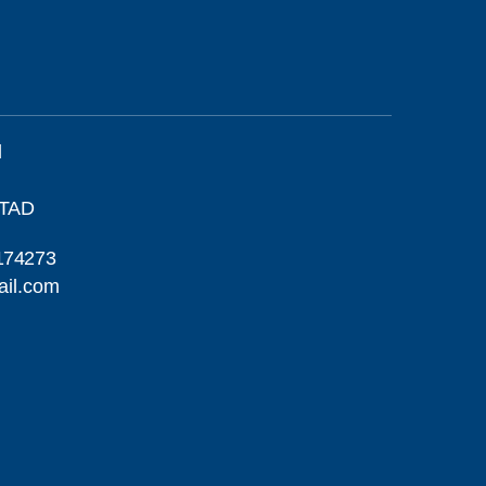
l
STAD
174273
ail.com