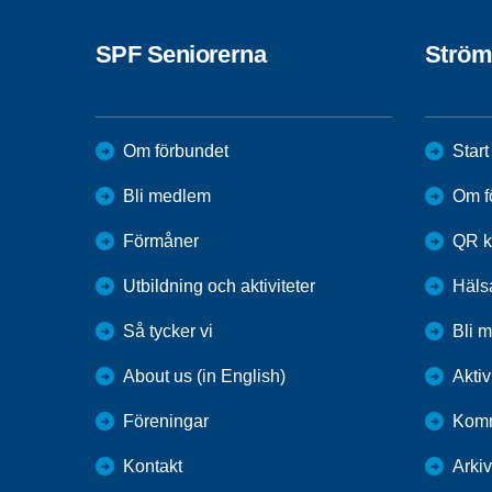
SPF Seniorerna
Ström
Om förbundet
Start
Bli medlem
Om f
Förmåner
QR k
Utbildning och aktiviteter
Häls
Så tycker vi
Bli 
About us (in English)
Aktiv
Föreningar
Komm
Kontakt
Arkiv