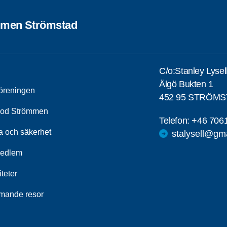
men Strömstad
C/o:Stanley Lysel
Älgö Bukten 1
öreningen
452 95 STRÖM
od Strömmen
Telefon:
+46 706
a och säkerhet
stalysell@gm
medlem
iteter
ande resor